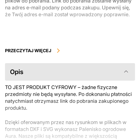
plików do pobrania. Link do pobrania zostanie wysłany
na adres e-mail podany podczas zakupu. Upewnij się,
że Twój adres e-mail został wprowadzony poprawnie.
Produkty cyfrowe, dostępne do natychmiastowego pobrania, nie
podlegają zwrotowi ani wymianie po ich pobraniu. Zalecamy
PRZECZYTAJ WIĘCEJ
uważnie zapoznać się z opisem produktu i zadać wszystkie pytania
przed zakupem. Jeśli masz jakiekolwiek problemy z zamówieniem,
skontaktuj się bezpośrednio ze sprzedawcą.
Opis
TO JEST PRODUKT CYFROWY – żadne fizyczne
przedmioty nie będą wysyłane. Po dokonaniu płatności
natychmiast otrzymasz link do pobrania zakupionego
produktu.
Dzięki oferowanym przez nas rysunkom w plikach w
formatach DXF i SVG wykonasz Palenisko ogrodowe
Aura. Nasze pliki są kompatybilne z większością