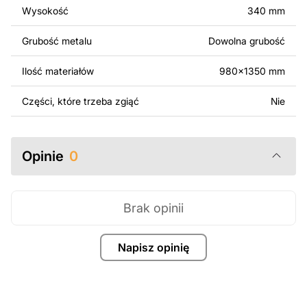
Wysokość
340 mm
Za dodatkową opłatą możemy dostosować projekt
poprzez dodanie tekstu, obrazów lub logo Twojej firmy
Grubość metalu
Dowolna grubość
albo wprowadzenie innych modyfikacji według Twoich
potrzeb. Jeśli potrzebujesz indywidualnego projektu
Ilość materiałów
980x1350 mm
metalowego produktu, skontaktuj się z nami.
Części, które trzeba zgiąć
Nie
Jeśli masz jakiekolwiek pytania lub potrzebujesz
pomocy, skontaktuj się z nami w dowolnym momencie –
zawsze chętnie pomożemy.
Opinie
0
Brak opinii
Napisz opinię