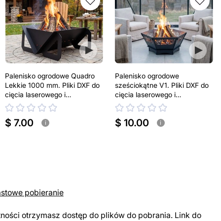
Palenisko ogrodowe Quadro
Palenisko ogrodowe
Lekkie 1000 mm. Pliki DXF do
sześciokątne V1. Pliki DXF do
cięcia laserowego i
cięcia laserowego i
plazmowego
plazmowego
$ 7.00
$ 10.00
i
i
astowe pobieranie
tności otrzymasz dostęp do plików do pobrania. Link do