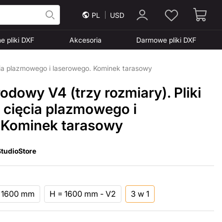
PL
USD
e pliki DXF
Akcesoria
Darmowe pliki DXF
cia plazmowego i laserowego. Kominek tarasowy
dowy V4 (trzy rozmiary). Pliki
 cięcia plazmowego i
 Kominek tarasowy
tudioStore
 1600 mm
H = 1600 mm - V2
3 w 1