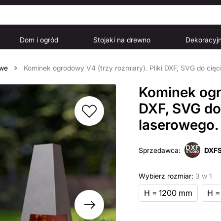
Dom i ogród
Stojaki na drewno
Dekoracyjn
owe
Kominek ogrodowy V4 (trzy rozmiary). Pliki DXF, SVG do cię
Kominek ogro
DXF, SVG do
laserowego.
Sprzedawca:
DXFS
Wybierz rozmiar:
3 w 1
H = 1200 mm
H =