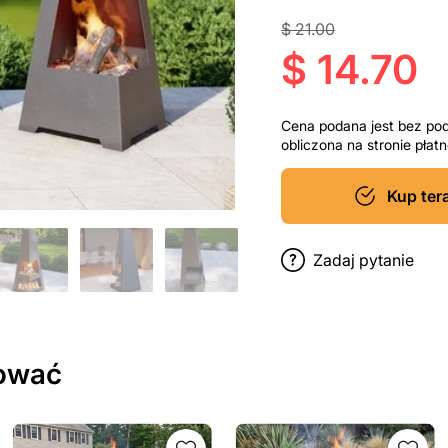
$ 21.00
$ 14.70
Cena podana jest bez po
obliczona na stronie pła
Kup ter
Zadaj pytanie
sować