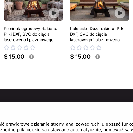
Kominek ogrodowy Rakieta.
Palenisko Duża rakieta. Pliki
Pliki DXF, SVG do cięcia
DXF, SVG do cięcia
laserowego i plazmowego
laserowego i plazmowego
$ 15.00
$ 15.00
i
i
MACJE
ZASADY I POLITYKI
PO
Politykę prywatności
Cen
 prawidłowe działanie strony, analizować ruch, ulepszać funkcj
Regulamin
Usta
zbędne pliki cookie są ustawiane automatycznie, ponieważ są wy