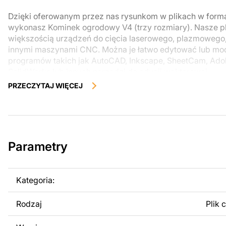
Dzięki oferowanym przez nas rysunkom w plikach w form
wykonasz Kominek ogrodowy V4 (trzy rozmiary). Nasze pl
większością urządzeń do cięcia laserowego, plazmowego
innymi maszynami CNC. Można je łatwo edytować lub m
programów takich jak AutoCAD, Inkscape, SheetCam, Adobe
SolidWorks lub innych narzędzi do edycji wektorowej.
PRZECZYTAJ WIĘCEJ
Korzystając z tych plików możesz przy pomocy przyrzaąd
samodzielnie stworzyć wysokiej jakości produkt z kawałka
zostały zaprojektowane z myślą o nowoczesnej estetyce i
można było cieszyć się pracą nad swoim projektem.
Parametry
Można używać tych plików do tworzenia gotowych produ
użytku osobistego, jak i komercyjnego, w tym do sprzeda
wykonanych na podstawie tych projektów. Należy jednak 
Kategoria:
odsprzedaż lub udostępnianie oryginalnych bądź zmodyfi
surowo zabronione.
Rodzaj
Plik 
Za dodatkową opłatą możemy dostosować projekt poprzez