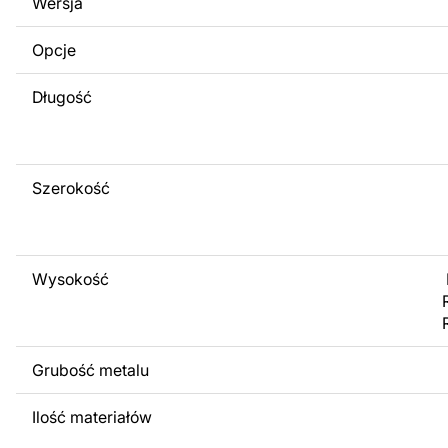
Wersja
obrazów lub logo Twojej firmy albo wprowadzenie innych
Twoich potrzeb. Jeśli potrzebujesz indywidualnego proje
Opcje
produktu, skontaktuj się z nami.
Długość
Jeśli masz jakiekolwiek pytania lub potrzebujesz pomocy, 
w dowolnym momencie – zawsze chętnie pomożemy.
Szerokość
Wysokość
Grubość metalu
Ilość materiałów