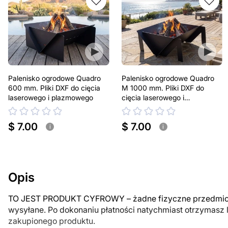
Palenisko ogrodowe Quadro
Palenisko ogrodowe Quadro
600 mm. Pliki DXF do cięcia
M 1000 mm. Pliki DXF do
laserowego i plazmowego
cięcia laserowego i
plazmowego
$ 7.00
$ 7.00
i
i
Opis
TO JEST PRODUKT CYFROWY – żadne fizyczne przedmiot
wysyłane. Po dokonaniu płatności natychmiast otrzymasz 
zakupionego produktu.