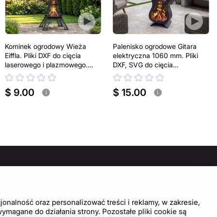
Kominek ogrodowy Wieża
Palenisko ogrodowe Gitara
Eiffla. Pliki DXF do cięcia
elektryczna 1060 mm. Pliki
laserowego i plazmowego.
DXF, SVG do cięcia
Kominek tarasowy
laserowego i plazmowego
$ 9.00
$ 15.00
i
i
MOC
MASZ JAKIEŚ PYTANIA?
SKONTAKTUJ SIĘ Z NAMI!
trum pomocy
onalność oraz personalizować treści i reklamy, w zakresie,
wienia plików cookie
magane do działania strony. Pozostałe pliki cookie są
Napisz do nas