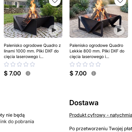
Palenisko ogrodowe Quadro z
Palenisko ogrodowe Quadro
linami 1000 mm. Pliki DXF do
Lekkie 800 mm. Pliki DXF do
cięcia laserowego i
cięcia laserowego i
plazmowego
plazmowego
$ 7.00
$ 7.00
i
i
Dostawa
y nie będą
Produkt cyfrowy - natychmi
link do pobrania
Po przetworzeniu Twojej pła