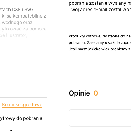
pobrania zostanie wysłany n
atach DXF i SVG
Twój adres e-mail został w
iki są kompatybilne z
, wodnego oraz
odyfikować za pomocą
 Illustrator,
Produkty cyfrowe, dostępne do na
pobraniu. Zalecamy uważnie zapoz
Jeśli masz jakiekolwiek problemy 
u do cięcia
 blachy. Rysunki
 łatwym montażu, aby
któw zarówno do
Opinie
0
ży produktów
pamiętać, że
Kominki ogrodowe
kowanych plików jest
cyfrowy do pobrania
 dodanie tekstu,