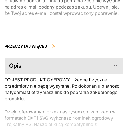
plików do pobrania. Link do pobrania zostanie wysłany
na adres e-mail podany podczas zakupu. Upewnij się,
że Twój adres e-mail został wprowadzony poprawnie.
Produkty cyfrowe, dostępne do natychmiastowego pobrania, nie
podlegają zwrotowi ani wymianie po ich pobraniu. Zalecamy
PRZECZYTAJ WIĘCEJ
uważnie zapoznać się z opisem produktu i zadać wszystkie pytania
przed zakupem. Jeśli masz jakiekolwiek problemy z zamówieniem,
skontaktuj się bezpośrednio ze sprzedawcą.
Opis
TO JEST PRODUKT CYFROWY – żadne fizyczne
przedmioty nie będą wysyłane. Po dokonaniu płatności
natychmiast otrzymasz link do pobrania zakupionego
produktu.
Dzięki oferowanym przez nas rysunkom w plikach w
formatach DXF i SVG wykonasz Kominek ogrodowy
Trójkątny V2. Nasze pliki są kompatybilne z