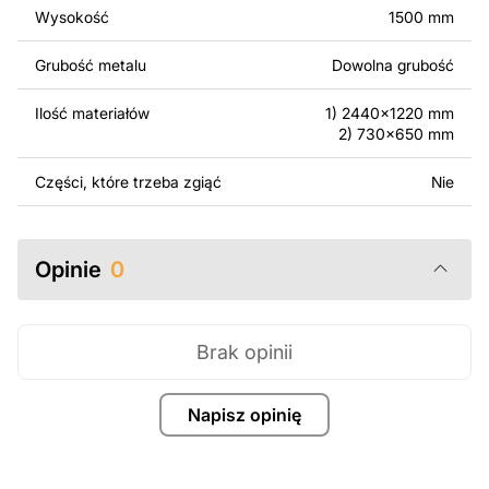
surowo zabronione.
Wysokość
1500 mm
Za dodatkową opłatą możemy dostosować projekt
Grubość metalu
Dowolna grubość
poprzez dodanie tekstu, obrazów lub logo Twojej firmy
albo wprowadzenie innych modyfikacji według Twoich
Ilość materiałów
1) 2440x1220 mm
potrzeb. Jeśli potrzebujesz indywidualnego projektu
2) 730x650 mm
metalowego produktu, skontaktuj się z nami.
Części, które trzeba zgiąć
Nie
Jeśli masz jakiekolwiek pytania lub potrzebujesz
pomocy, skontaktuj się z nami w dowolnym momencie –
zawsze chętnie pomożemy.
Opinie
0
Brak opinii
Napisz opinię