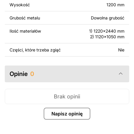
Wysokość
1200 mm
Za dodatkową opłatą możemy dostosować projekt
poprzez dodanie tekstu, obrazów lub logo Twojej firmy
Grubość metalu
Dowolna grubość
albo wprowadzenie innych modyfikacji według Twoich
potrzeb. Jeśli potrzebujesz indywidualnego projektu
Ilość materiałów
1) 1220x2440 mm
metalowego produktu, skontaktuj się z nami.
2) 1120x1050 mm
Jeśli masz jakiekolwiek pytania lub potrzebujesz
Części, które trzeba zgiąć
Nie
pomocy, skontaktuj się z nami w dowolnym momencie –
zawsze chętnie pomożemy.
Opinie
0
Brak opinii
Napisz opinię