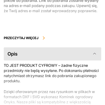
plików do pobrania. Link do pobrania zostanie wysłany
na adres e-mail podany podczas zakupu. Upewnij się,
że Twój adres e-mail został wprowadzony poprawnie.
Produkty cyfrowe, dostępne do natychmiastowego pobrania, nie
podlegają zwrotowi ani wymianie po ich pobraniu. Zalecamy
PRZECZYTAJ WIĘCEJ
uważnie zapoznać się z opisem produktu i zadać wszystkie pytania
przed zakupem. Jeśli masz jakiekolwiek problemy z zamówieniem,
skontaktuj się bezpośrednio ze sprzedawcą.
Opis
TO JEST PRODUKT CYFROWY – żadne fizyczne
przedmioty nie będą wysyłane. Po dokonaniu płatności
natychmiast otrzymasz link do pobrania zakupionego
produktu.
Dzięki oferowanym przez nas rysunkom w plikach w
formatach DXF i SVG wykonasz Kominek ogrodowy
Onyks. Nasze pliki są kompatybilne z większością