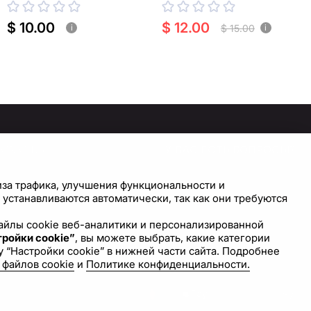
резки
$ 10.00
$ 12.00
$ 15.00
i
i
ПОМОЩЬ
У ВАС ЕСТЬ ВОПРОСЫ?
СВЯЖИТЕСЬ С НАМИ!
правочный центр
иза трафика, улучшения функциональности и
астройки cookie
устанавливаются автоматически, так как они требуются
Напишите нам
 файлы cookie веб-аналитики и персонализированной
ройки cookie”
, вы можете выбрать, какие категории
 “Настройки cookie” в нижней части сайта. Подробнее
 файлов cookie
и
Политике конфиденциальности.