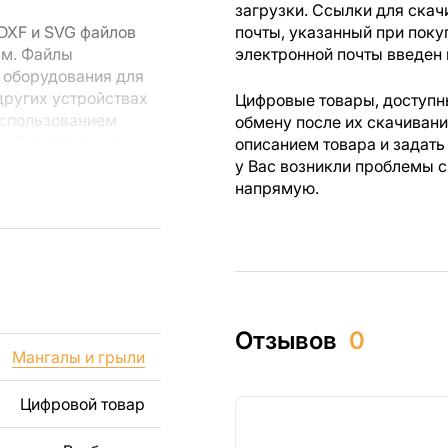
загрузки. Ссылки для скач
DXF и SVG файлов
почты, указанный при поку
мм. Файлы
электронной почты введен 
 оборудования для
других устройствах
Цифровые товары, доступны
использованием
обмену после их скачиван
r, SolidWorks или
описанием товара и задать
лов.
у Вас возникли проблемы с
напрямую.
 резки, вы сможете
ежи созданы с
ы вы могли
изделий как для
Отзывов
0
ючая продажу
Мангалы и грыли
дчеркиваем, что
ли
Цифровой товар