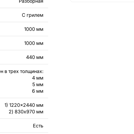
Разборная
кст, изображение,
в дизайн изделия.
С грилем
чертеж изделия из
1000 мм
вяжитесь с нами в
1000 мм
440 мм
н в трех толщинах:
4 мм
5 мм
6 мм
1) 1220x2440 мм
2) 830x970 мм
Есть