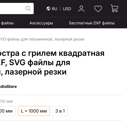
RU
USD
F файлы
Аксессуары
Бесплатные DXF файлы
SVG файлы для плазменной, лазерной резки
остра с грилем квадратная
XF, SVG файлы для
, лазерной резки
dioStore
000 мм
800 мм
L = 1000 мм
3 в 1