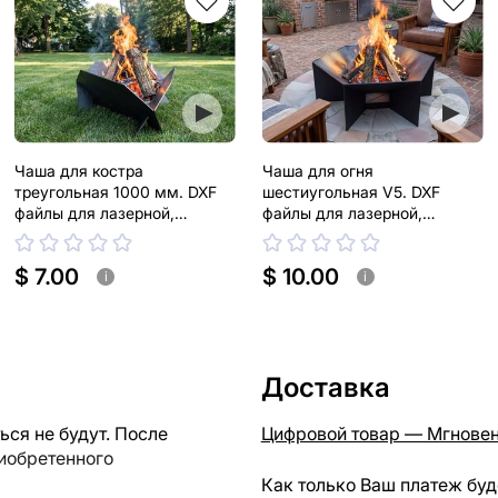
Чаша для костра
Чаша для огня
треугольная 1000 мм. DXF
шестиугольная V5. DXF
файлы для лазерной,
файлы для лазерной,
плазменной резки
плазменной резки
$ 7.00
$ 10.00
i
i
Доставка
ся не будут. После
Цифровой товар — Мгновен
риобретенного
Как только Ваш платеж буд