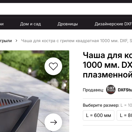
чи
Дом и сад
Дровницы
Дизайнерские DX
 грыли
Чаша для костра с грилем квадратная 1000 мм. DXF, 
Чаша для к
1000 мм. D
плазменной
Продавец:
DXFStu
Выберите размер:
L = 1
L = 600 мм
L = 