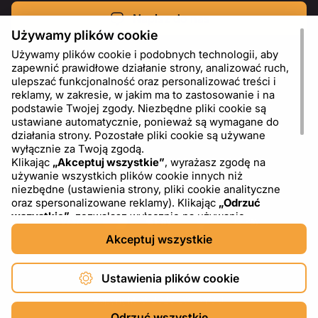
Napisz do nas
Używamy plików cookie
Używamy plików cookie i podobnych technologii, aby
zapewnić prawidłowe działanie strony, analizować ruch,
ulepszać funkcjonalność oraz personalizować treści i
reklamy, w zakresie, w jakim ma to zastosowanie i na
podstawie Twojej zgody. Niezbędne pliki cookie są
ustawiane automatycznie, ponieważ są wymagane do
działania strony. Pozostałe pliki cookie są używane
wyłącznie za Twoją zgodą.
Klikając
„Akceptuj wszystkie”
, wyrażasz zgodę na
używanie wszystkich plików cookie innych niż
PL
USD - US Dollar ($)
niezbędne (ustawienia strony, pliki cookie analityczne
oraz spersonalizowane reklamy). Klikając
„Odrzuć
wszystkie”
, zezwalasz wyłącznie na używanie
niezbędnych plików cookie. Klikając
„Ustawienia plików
Akceptuj wszystkie
cookie”
, możesz wybrać, które kategorie plików cookie
chcesz zaakceptować lub zablokować. Możesz w
dowolnym momencie zmienić lub wycofać swoją zgodę,
Ustawienia plików cookie
korzystając z linku „Ustawienia plików cookie” w dolnej
części strony. Więcej informacji na temat korzystania z
Copyright © 2026 DXF4YOU.
plików cookie, w tym o dostawcach zewnętrznych,
Odrzuć wszystkie