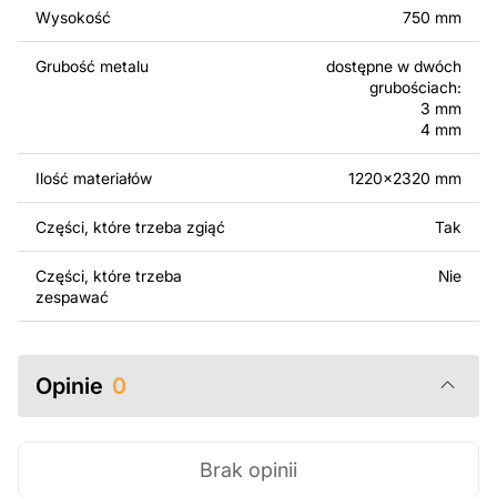
Wysokość
750 mm
Za dodatkową opłatą możemy dostosować projekt
poprzez dodanie tekstu, obrazów lub logo Twojej firmy
Grubość metalu
dostępne w dwóch
albo wprowadzenie innych modyfikacji według Twoich
grubościach:
potrzeb. Jeśli potrzebujesz indywidualnego projektu
3 mm
metalowego produktu, skontaktuj się z nami.
4 mm
Ilość materiałów
1220x2320 mm
Jeśli masz jakiekolwiek pytania lub potrzebujesz
pomocy, skontaktuj się z nami w dowolnym momencie –
Części, które trzeba zgiąć
Tak
zawsze chętnie pomożemy.
Części, które trzeba
Nie
zespawać
Opinie
0
Brak opinii