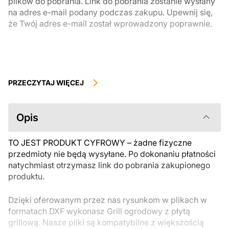
plików do pobrania. Link do pobrania zostanie wysłany
na adres e-mail podany podczas zakupu. Upewnij się,
że Twój adres e-mail został wprowadzony poprawnie.
Produkty cyfrowe, dostępne do natychmiastowego pobrania, nie
podlegają zwrotowi ani wymianie po ich pobraniu. Zalecamy
PRZECZYTAJ WIĘCEJ
uważnie zapoznać się z opisem produktu i zadać wszystkie pytania
przed zakupem. Jeśli masz jakiekolwiek problemy z zamówieniem,
skontaktuj się bezpośrednio ze sprzedawcą.
Opis
TO JEST PRODUKT CYFROWY – żadne fizyczne
przedmioty nie będą wysyłane. Po dokonaniu płatności
natychmiast otrzymasz link do pobrania zakupionego
produktu.
Dzięki oferowanym przez nas rysunkom w plikach w
formatach DXF wykonasz Grill ogrodowy z płytą
grillową. Nasze pliki są kompatybilne z większością