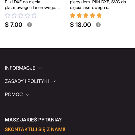
Pliki DXF do cięcia
piecykiem. Pliki DXF, SVG do
plazmowego i laserowego.
cięcia laserowego i
Przenośny grill BBQ
plazmowego
$ 7.00
$ 18.00
i
i
INFORMACJE
ZASADY I POLITYKI
POMOC
MASZ JAKIEŚ PYTANIA?
SKONTAKTUJ SIĘ Z NAMI!