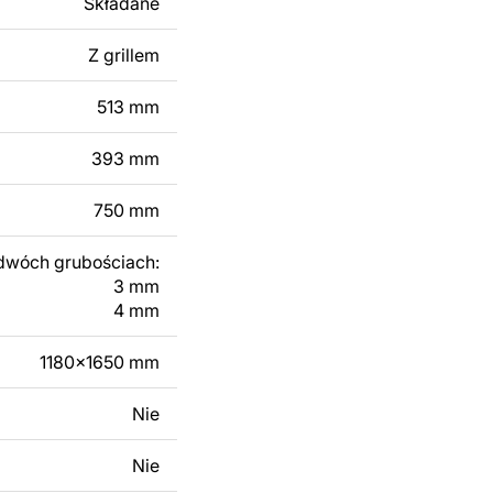
Składane
 modyfikacji według
ktu metalowego
Z grillem
513 mm
skontaktuj się z nami
393 mm
750 mm
dwóch grubościach:
3 mm
4 mm
1180x1650 mm
Nie
Nie