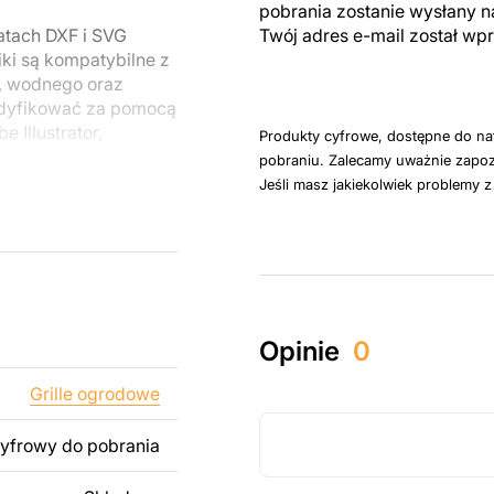
pobrania zostanie wysłany n
atach DXF i SVG
Twój adres e-mail został w
ki są kompatybilne z
, wodnego oraz
odyfikować za pomocą
 Illustrator,
Produkty cyfrowe, dostępne do na
pobraniu. Zalecamy uważnie zapoz
Jeśli masz jakiekolwiek problemy 
u do cięcia
 blachy. Rysunki
 łatwym montażu, aby
któw zarówno do
Opinie
0
ży produktów
pamiętać, że
Grille ogrodowe
kowanych plików jest
cyfrowy do pobrania
 dodanie tekstu,