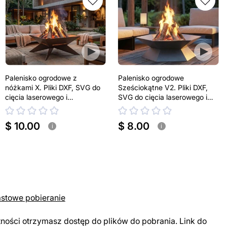
Palenisko ogrodowe z
Palenisko ogrodowe
nóżkami X. Pliki DXF, SVG do
Sześciokątne V2. Pliki DXF,
cięcia laserowego i
SVG do cięcia laserowego i
plazmowego
plazmowego
$ 10.00
$ 8.00
i
i
astowe pobieranie
tności otrzymasz dostęp do plików do pobrania. Link do