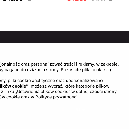
MOC
MASZ JAKIEŚ PYTANIA?
SKONTAKTUJ SIĘ Z NAMI!
trum pomocy
onalność oraz personalizować treści i reklamy, w zakresie,
wienia plików cookie
magane do działania strony. Pozostałe pliki cookie są
Napisz do nas
ny, pliki cookie analityczne oraz spersonalizowane
lików cookie”
, możesz wybrać, które kategorie plików
inku „Ustawienia plików cookie” w dolnej części strony.
ków cookie
oraz w
Polityce prywatności.