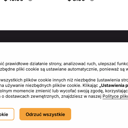
MACJE
ZASADY I POLITYKI
PO
Politykę prywatności
Cen
 prawidłowe działanie strony, analizować ruch, ulepszać funkcj
Regulamin
Usta
zbędne pliki cookie są ustawiane automatycznie, ponieważ są wy
Polityka plików cookie
wszystkich plików cookie innych niż niezbędne (ustawienia stro
 na używanie niezbędnych plików cookie. Klikając
„Ustawienia p
Umowa licencyjna
ym momencie zmienić lub wycofać swoją zgodę, korzystając z l
tym o dostawcach zewnętrznych, znajdziesz w naszej
Polityce pli
PL
USD - US Dollar ($)
okie
Odrzuć wszystkie