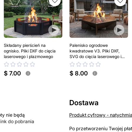
Składany pierścień na
Palenisko ogrodowe
ognisko. Pliki DXF do cięcia
kwadratowe V3. Pliki DXF,
laserowego i plazmowego
SVG do cięcia laserowego i
plazmowego
$ 7.00
$ 8.00
i
i
Dostawa
y nie będą
Produkt cyfrowy - natychmi
link do pobrania
Po przetworzeniu Twojej pła