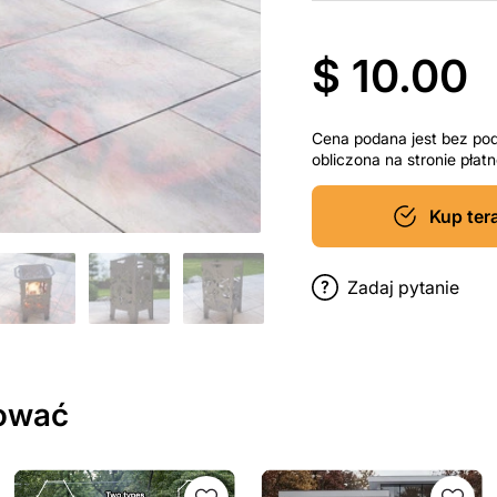
$ 10.00
Cena podana jest bez po
obliczona na stronie pła
Kup ter
Zadaj pytanie
sować