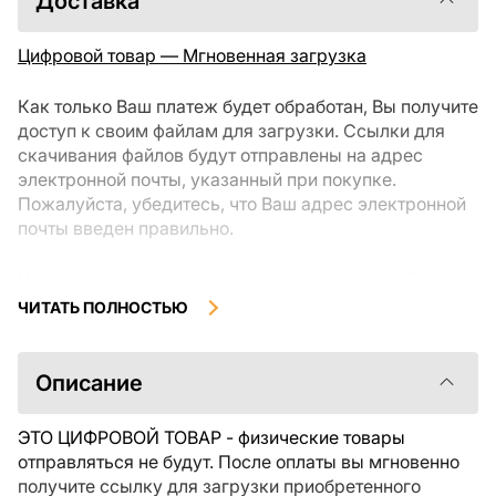
Доставка
Цифровой товар — Мгновенная загрузка
Как только Ваш платеж будет обработан, Вы получите
доступ к своим файлам для загрузки. Ссылки для
скачивания файлов будут отправлены на адрес
электронной почты, указанный при покупке.
Пожалуйста, убедитесь, что Ваш адрес электронной
почты введен правильно.
Цифровые товары, доступные для мгновенной
загрузки, не подлежат возврату или обмену после их
ЧИТАТЬ ПОЛНОСТЬЮ
скачивания. Мы рекомендуем внимательно
ознакомиться с описанием товара и задать все
интересующие Вас вопросы перед покупкой. Если у
Описание
Вас возникли проблемы с заказом, пожалуйста,
свяжитесь с продавцом напрямую.
ЭТО ЦИФРОВОЙ ТОВАР - физические товары
отправляться не будут. После оплаты вы мгновенно
получите ссылку для загрузки приобретенного