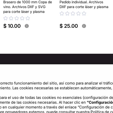
Brasero de 1000 mm Copa de
Pedido individual. Archivos
vino. Archivos DXF y SVG
DXF para corte láser y plasma
para corte láser y plasma
$ 10.00
$ 25.00
i
i
ACIÓN
NORMAS Y POLÍTICAS
SOP
osotros
Política de privacidad
Cen
orrecto funcionamiento del sitio, así como para analizar el tráfic
Términos de uso
Conf
iento. Las cookies necesarias se establecen automáticamente, y
Política de cookies
ara el uso de todas las cookies no esenciales (configuración del
mente de las cookies necesarias. Al hacer clic en
“Configuració
Acuerdo de licencia
o en cualquier momento a través del enlace “Configuración de coo
obre proveedores externos, puede consultar nuestra
Política de 