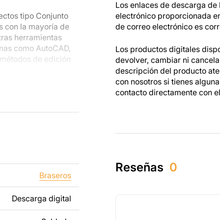
Los enlaces de descarga de l
ectos tipo Conjunto
electrónico proporcionada e
s con la mayoría de
de correo electrónico es corr
tras herramientas
amas como AutoCAD,
Los productos digitales disp
 métodos de edición
devolver, cambiar ni cancel
descripción del producto at
con nosotros si tienes algun
s metálicas, podrás
contacto directamente con e
s están hechos para
as mientras trabajas
dos tanto para un uso
tos creados a partir
Reseñas
0
ibido revender o
Braseros
Descarga digital
ñadiendo texto,
os para que se adapte