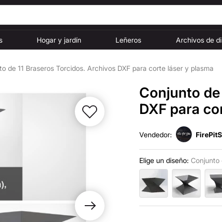
s
Hogar y jardín
Leñeros
Archivos de d
to de 11 Braseros Torcidos. Archivos DXF para corte láser y plasma
Conjunto de 
DXF para cor
Vendedor:
FirePit
Elige un diseño:
Conjunto 