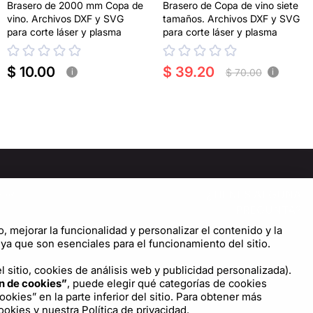
Brasero de 2000 mm Copa de
Brasero de Copa de vino siete
vino. Archivos DXF y SVG
tamaños. Archivos DXF y SVG
para corte láser y plasma
para corte láser y plasma
$ 10.00
$ 39.20
$ 70.00
i
i
ORTE
¿TIENES ALGUNA
PREGUNTA?
tro de Ayuda
o, mejorar la funcionalidad y personalizar el contenido y la
¡CONTÁCTANOS!
iguración de cookies
a que son esenciales para el funcionamiento del sitio.
Escríbenos
 sitio, cookies de análisis web y publicidad personalizada).
n de cookies”
, puede elegir qué categorías de cookies
kies” en la parte inferior del sitio. Para obtener más
cookies
y nuestra
Política de privacidad.