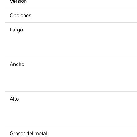
Versión
a tus necesidades. Si necesitas un diseño personalizado d
metal, ponte en contacto con nosotros.
Opciones
Si tienes alguna pregunta o necesitas ayuda, ponte en con
Largo
cualquier momento: estamos siempre listos para ayudarte.
Ancho
Alto
Grosor del metal