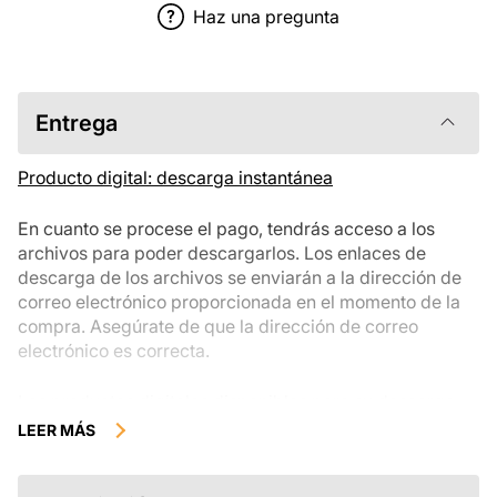
Haz una pregunta
Entrega
Producto digital: descarga instantánea
En cuanto se procese el pago, tendrás acceso a los
archivos para poder descargarlos. Los enlaces de
descarga de los archivos se enviarán a la dirección de
correo electrónico proporcionada en el momento de la
compra. Asegúrate de que la dirección de correo
electrónico es correcta.
Los productos digitales disponibles para su descarga
instantánea no se pueden devolver, cambiar ni cancelar
LEER MÁS
una vez descargados. Te recomendamos que revises la
descripción del producto atentamente antes de