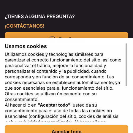
¿TIENES ALGUNA PREGUNTA?
¡CONTÁCTANOS!
Escríbenos
Usamos cookies
Utilizamos cookies y tecnologías similares para
garantizar el correcto funcionamiento del sitio, así como
para analizar el tráfico, mejorar la funcionalidad y
personalizar el contenido y la publicidad, cuando
corresponda y en función de su consentimiento. Las
cookies necesarias se establecen automáticamente, ya
que son esenciales para el funcionamiento del sitio.
Otras cookies se utilizan únicamente con su
consentimiento.
Al hacer clic en
“Aceptar todo”
, usted da su
ES
USD - US Dollar ($)
consentimiento para el uso de todas las cookies no
esenciales (configuración del sitio, cookies de análisis
web y publicidad personalizada). Al hacer clic en
“Rechazar todo”
, usted permite el uso únicamente de
Aceptar todo