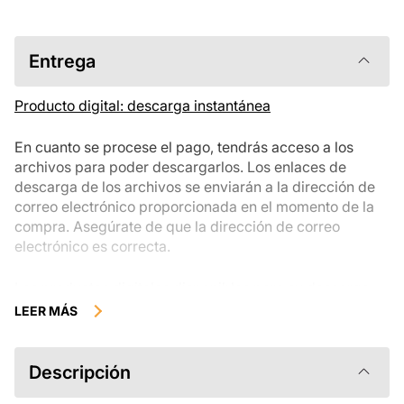
Entrega
Producto digital: descarga instantánea
En cuanto se procese el pago, tendrás acceso a los
archivos para poder descargarlos. Los enlaces de
descarga de los archivos se enviarán a la dirección de
correo electrónico proporcionada en el momento de la
compra. Asegúrate de que la dirección de correo
electrónico es correcta.
Los productos digitales disponibles para su descarga
instantánea no se pueden devolver, cambiar ni cancelar
LEER MÁS
una vez descargados. Te recomendamos que revises la
descripción del producto atentamente antes de
comprarlo y que te pongas en contacto con nosotros si
Descripción
tienes alguna duda. Si tienes problemas con el pedido,