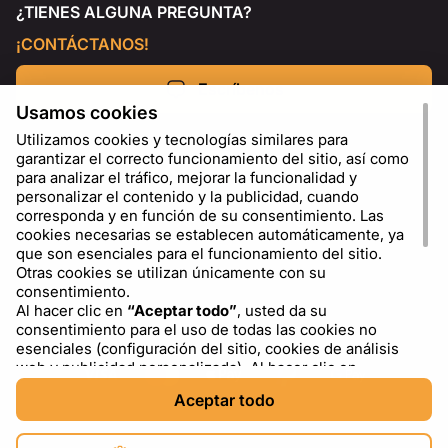
¿TIENES ALGUNA PREGUNTA?
¡CONTÁCTANOS!
Escríbenos
Usamos cookies
Utilizamos cookies y tecnologías similares para
garantizar el correcto funcionamiento del sitio, así como
para analizar el tráfico, mejorar la funcionalidad y
personalizar el contenido y la publicidad, cuando
corresponda y en función de su consentimiento. Las
cookies necesarias se establecen automáticamente, ya
que son esenciales para el funcionamiento del sitio.
Otras cookies se utilizan únicamente con su
consentimiento.
Al hacer clic en
“Aceptar todo”
, usted da su
ES
USD - US Dollar ($)
consentimiento para el uso de todas las cookies no
esenciales (configuración del sitio, cookies de análisis
web y publicidad personalizada). Al hacer clic en
“Rechazar todo”
, usted permite el uso únicamente de
Aceptar todo
las cookies necesarias. Al hacer clic en
“Configuración
de cookies”
, puede elegir qué categorías de cookies
permitir o bloquear. Puede cambiar o retirar su