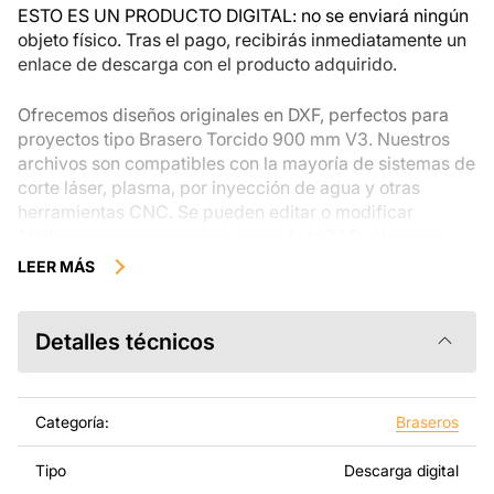
ponte en contacto directamente con el vendedor.
ESTO ES UN PRODUCTO DIGITAL: no se enviará ningún
objeto físico. Tras el pago, recibirás inmediatamente un
enlace de descarga con el producto adquirido.
Ofrecemos diseños originales en DXF, perfectos para
proyectos tipo Brasero Torcido 900 mm V3. Nuestros
archivos son compatibles con la mayoría de sistemas de
corte láser, plasma, por inyección de agua y otras
herramientas CNC. Se pueden editar o modificar
fácilmente con programas como AutoCAD, Inkscape,
SheetCam, Adobe Illustrator, SolidWorks u otros
LEER MÁS
métodos de edición vectorial.
Utilizando estos archivos con un equipo de corte y
Detalles técnicos
láminas metálicas, podrás crear productos de gran
calidad por tu cuenta. Los diseños están hechos para
que se vean modernos y sean fáciles de montar, así
Categoría:
Braseros
disfrutas mientras trabajas en tu proyecto.
Tipo
Descarga digital
Puedes utilizar estos archivos para crear productos