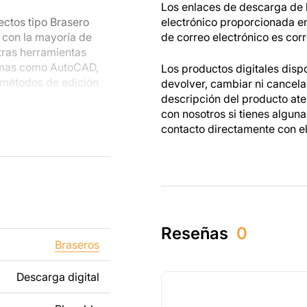
Los enlaces de descarga de l
ectos tipo Brasero
electrónico proporcionada e
 con la mayoría de
de correo electrónico es corr
tras herramientas
amas como AutoCAD,
Los productos digitales disp
 métodos de edición
devolver, cambiar ni cancel
descripción del producto at
con nosotros si tienes algun
s metálicas, podrás
contacto directamente con e
s están hechos para
as mientras trabajas
dos tanto para un uso
tos creados a partir
Reseñas
0
ibido revender o
Braseros
Descarga digital
ñadiendo texto,
os para que se adapte