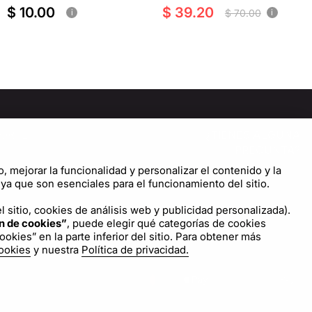
$ 10.00
$ 39.20
$ 70.00
i
i
ORTE
¿TIENES ALGUNA
PREGUNTA?
tro de Ayuda
o, mejorar la funcionalidad y personalizar el contenido y la
¡CONTÁCTANOS!
iguración de cookies
a que son esenciales para el funcionamiento del sitio.
Escríbenos
 sitio, cookies de análisis web y publicidad personalizada).
n de cookies”
, puede elegir qué categorías de cookies
kies” en la parte inferior del sitio. Para obtener más
cookies
y nuestra
Política de privacidad.