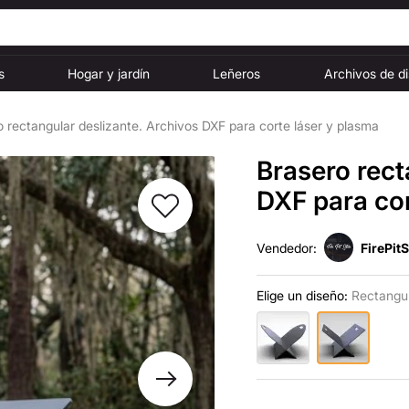
s
Hogar y jardín
Leñeros
Archivos de d
o rectangular deslizante. Archivos DXF para corte láser y plasma
Brasero rect
DXF para cor
Vendedor:
FirePit
Elige un diseño:
Rectangu