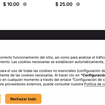
$ 10.00
$ 25.00
i
i
ACIÓN
NORMAS Y POLÍTICAS
SOP
osotros
Política de privacidad
Cen
orrecto funcionamiento del sitio, así como para analizar el tráfic
Términos de uso
Conf
iento. Las cookies necesarias se establecen automáticamente, y
Política de cookies
ara el uso de todas las cookies no esenciales (configuración del
mente de las cookies necesarias. Al hacer clic en
“Configuració
Acuerdo de licencia
o en cualquier momento a través del enlace “Configuración de coo
obre proveedores externos, puede consultar nuestra
Política de 
ES
USD - US Dollar ($)
Rechazar todo