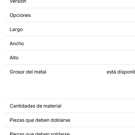
Versión
a tus necesidades. Si necesitas un diseño personalizado d
metal, ponte en contacto con nosotros.
Opciones
Si tienes alguna pregunta o necesitas ayuda, ponte en con
Largo
cualquier momento: estamos siempre listos para ayudarte.
Ancho
Alto
Grosor del metal
está disponib
Cantidades de material
Piezas que deben doblarse
Piezas que deben soldarse