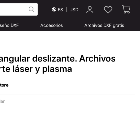
ES
USD
iseño DXF
Accesorios
Archivos DXF gratis
angular deslizante. Archivos
te láser y plasma
Store
lar