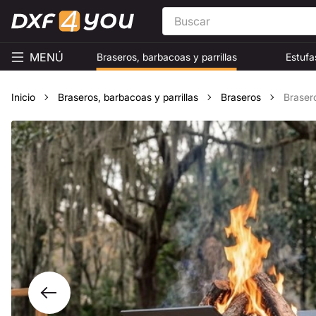
MENÚ
Braseros, barbacoas y parrillas
Estufa
Inicio
Braseros, barbacoas y parrillas
Braseros
Braser