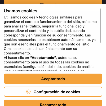
Escríbenos
Usamos cookies
Utilizamos cookies y tecnologías similares para
garantizar el correcto funcionamiento del sitio, así como
para analizar el tráfico, mejorar la funcionalidad y
personalizar el contenido y la publicidad, cuando
corresponda y en función de su consentimiento. Las
cookies necesarias se establecen automáticamente, ya
que son esenciales para el funcionamiento del sitio.
Otras cookies se utilizan únicamente con su
consentimiento.
Al hacer clic en
“Aceptar todo”
, usted da su
ES
USD - US Dollar ($)
consentimiento para el uso de todas las cookies no
esenciales (configuración del sitio, cookies de análisis
web y publicidad personalizada). Al hacer clic en
“Rechazar todo”
, usted permite el uso únicamente de
Aceptar todo
las cookies necesarias. Al hacer clic en
“Configuración
de cookies”
, puede elegir qué categorías de cookies
permitir o bloquear. Puede cambiar o retirar su
Configuración de cookies
consentimiento en cualquier momento a través del
enlace “Configuración de cookies” en la parte inferior del
Copyright © 2026 DXF4YOU.
sitio. Para obtener más información sobre el uso de
Rechazar todo