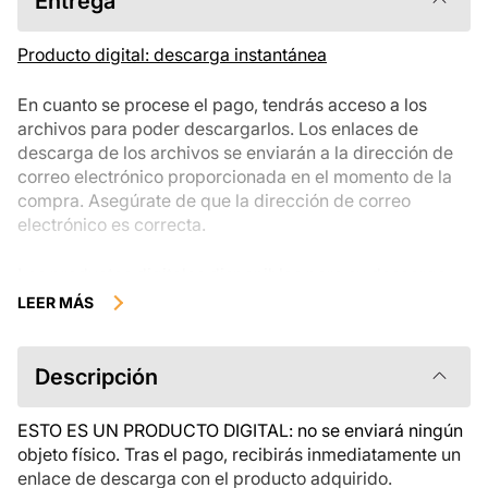
Entrega
Producto digital: descarga instantánea
En cuanto se procese el pago, tendrás acceso a los
archivos para poder descargarlos. Los enlaces de
descarga de los archivos se enviarán a la dirección de
correo electrónico proporcionada en el momento de la
compra. Asegúrate de que la dirección de correo
electrónico es correcta.
Los productos digitales disponibles para su descarga
instantánea no se pueden devolver, cambiar ni cancelar
LEER MÁS
una vez descargados. Te recomendamos que revises la
descripción del producto atentamente antes de
comprarlo y que te pongas en contacto con nosotros si
Descripción
tienes alguna duda. Si tienes problemas con el pedido,
ponte en contacto directamente con el vendedor.
ESTO ES UN PRODUCTO DIGITAL: no se enviará ningún
objeto físico. Tras el pago, recibirás inmediatamente un
enlace de descarga con el producto adquirido.