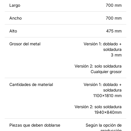
Largo
700 mm
Ancho
700 mm
Alto
475 mm
Grosor del metal
Versión 1: doblado +
Opción 2: en la segunda opción, todos los elementos del
soldadura
Bol de fuego V2 son independientes. En este caso, se
3 mm
tienen que cortar todos los componentes por separado y
Versión 2: solo soldadura
después soldarlos.
Cualquier grosor
Cantidades de material
Versión 1: doblado +
soldadura
1100x1810 mm
Versión 2: solo soldadura
1940x840mm
Piezas que deben doblarse
Según la opción de
producción