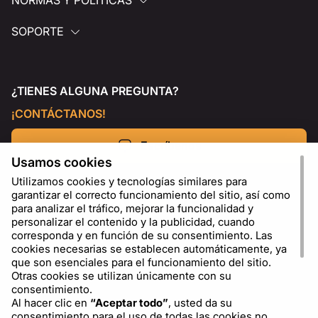
NORMAS Y POLÍTICAS
SOPORTE
¿TIENES ALGUNA PREGUNTA?
¡CONTÁCTANOS!
Escríbenos
Usamos cookies
Utilizamos cookies y tecnologías similares para
garantizar el correcto funcionamiento del sitio, así como
para analizar el tráfico, mejorar la funcionalidad y
personalizar el contenido y la publicidad, cuando
corresponda y en función de su consentimiento. Las
cookies necesarias se establecen automáticamente, ya
que son esenciales para el funcionamiento del sitio.
Otras cookies se utilizan únicamente con su
consentimiento.
Al hacer clic en
“Aceptar todo”
, usted da su
ES
USD - US Dollar ($)
consentimiento para el uso de todas las cookies no