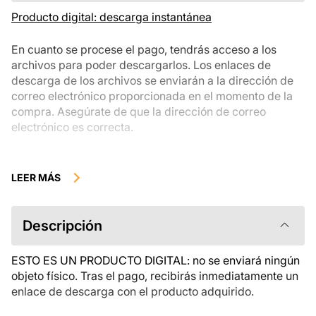
Producto digital: descarga instantánea
En cuanto se procese el pago, tendrás acceso a los
archivos para poder descargarlos. Los enlaces de
descarga de los archivos se enviarán a la dirección de
correo electrónico proporcionada en el momento de la
compra. Asegúrate de que la dirección de correo
electrónico es correcta.
Los productos digitales disponibles para su descarga
instantánea no se pueden devolver, cambiar ni cancelar
LEER MÁS
una vez descargados. Te recomendamos que revises la
descripción del producto atentamente antes de
comprarlo y que te pongas en contacto con nosotros si
Descripción
tienes alguna duda. Si tienes problemas con el pedido,
ponte en contacto directamente con el vendedor.
ESTO ES UN PRODUCTO DIGITAL: no se enviará ningún
objeto físico. Tras el pago, recibirás inmediatamente un
enlace de descarga con el producto adquirido.