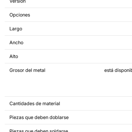
Versión
metal, ponte en contacto con nosotros.
Opciones
Si tienes alguna pregunta o necesitas ayuda, ponte en con
cualquier momento: estamos siempre listos para ayudarte.
Largo
Ancho
Alto
Grosor del metal
está disponib
Cantidades de material
Piezas que deben doblarse
Piezas que deben soldarse