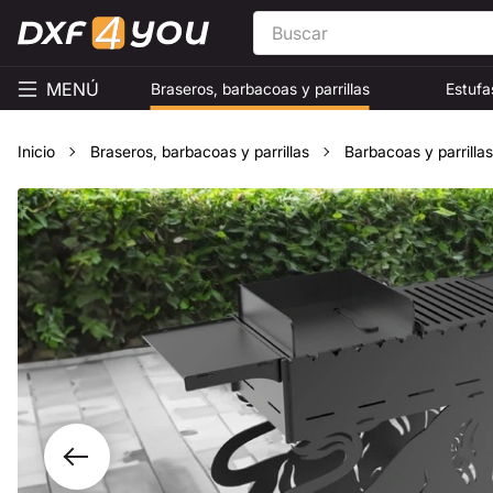
MENÚ
Braseros, barbacoas y parrillas
Estufa
Inicio
Braseros, barbacoas y parrillas
Barbacoas y parrillas