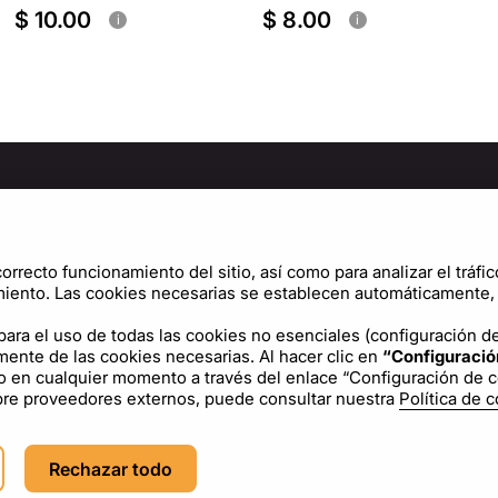
$ 10.00
$ 8.00
i
i
ACIÓN
NORMAS Y POLÍTICAS
SOP
osotros
Política de privacidad
Cen
orrecto funcionamiento del sitio, así como para analizar el tráfic
Términos de uso
Conf
iento. Las cookies necesarias se establecen automáticamente, y
Política de cookies
ara el uso de todas las cookies no esenciales (configuración del
mente de las cookies necesarias. Al hacer clic en
“Configuració
Acuerdo de licencia
o en cualquier momento a través del enlace “Configuración de coo
obre proveedores externos, puede consultar nuestra
Política de 
ES
USD - US Dollar ($)
Rechazar todo