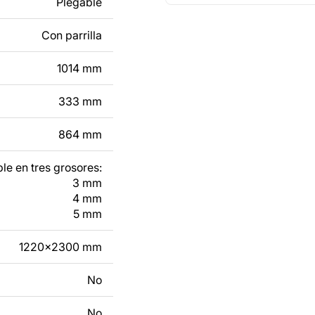
Plegable
Con parrilla
tacto con nosotros en
1014 mm
333 mm
864 mm
le en tres grosores:
3 mm
4 mm
5 mm
1220x2300 mm
No
No