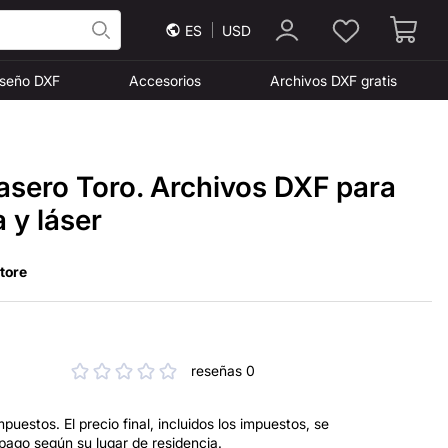
ES
USD
iseño DXF
Accesorios
Archivos DXF gratis
asero Toro. Archivos DXF para
 y láser
Store
reseñas 0
mpuestos. El precio final, incluidos los impuestos, se
 pago según su lugar de residencia.