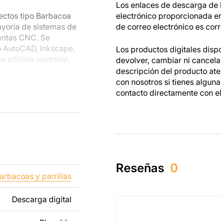
Los enlaces de descarga de l
ectos tipo Barbacoa
electrónico proporcionada e
ayoría de sistemas de
de correo electrónico es corr
ientas CNC. Se
o AutoCAD, Inkscape,
Los productos digitales disp
 edición vectorial.
devolver, cambiar ni cancel
descripción del producto at
s metálicas, podrás
con nosotros si tienes algun
s están hechos para
contacto directamente con e
as mientras trabajas
dos tanto para un uso
tos creados a partir
ibido revender o
Reseñas
0
arbacoas y parrillas
ñadiendo texto,
Descarga digital
os para que se adapte
e un producto de