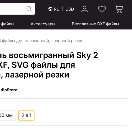
RU
USD
F файлы
Аксессуары
Бесплатные DXF файлы
G файлы для плазменной, лазерной резки
ль восьмигранный Sky 2
XF, SVG файлы для
, лазерной резки
dioStore
800 мм
2 в 1