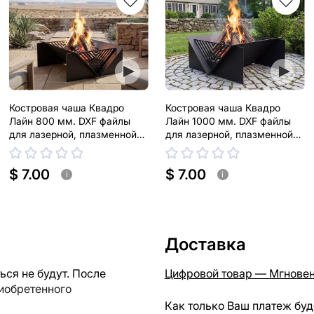
Костровая чаша Квадро
Костровая чаша Квадро
Лайн 800 мм. DXF файлы
Лайн 1000 мм. DXF файлы
для лазерной, плазменной
для лазерной, плазменной
резки
резки
$ 7.00
$ 7.00
i
i
Доставка
ся не будут. После
Цифровой товар — Мгновен
риобретенного
Как только Ваш платеж буд