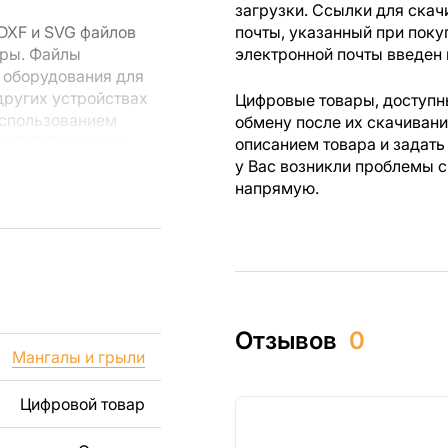
загрузки. Ссылки для скач
DXF и SVG файлов
почты, указанный при поку
еры. Файлы
электронной почты введен 
 оборудования для
других устройствах
Цифровые товары, доступны
использованием
обмену после их скачиван
r, SolidWorks или
описанием товара и задать
лов.
у Вас возникли проблемы с
напрямую.
 резки, вы сможете
ежи созданы с
ы вы могли
изделий как для
Отзывов
0
ючая продажу
Мангалы и грыли
дчеркиваем, что
ли
Цифровой товар