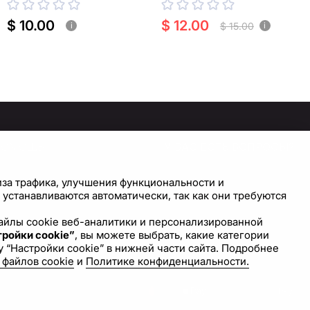
$ 10.00
$ 12.00
$ 15.00
i
i
ПОМОЩЬ
У ВАС ЕСТЬ ВОПРОСЫ?
СВЯЖИТЕСЬ С НАМИ!
правочный центр
иза трафика, улучшения функциональности и
астройки cookie
устанавливаются автоматически, так как они требуются
Напишите нам
 файлы cookie веб-аналитики и персонализированной
ройки cookie”
, вы можете выбрать, какие категории
 “Настройки cookie” в нижней части сайта. Подробнее
 файлов cookie
и
Политике конфиденциальности.