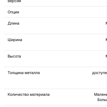
Версия
За дополнительную плату мы можем добавить любой те
логотип вашей компании или внести другие изменения 
Опции
Если вам нужно, чтобы мы выполнили индивидуальный 
металла для вас, пожалуйста, свяжитесь с нами.
Длина
Если у вас остались вопросы или вам нужна помощь, с
любое время, мы всегда готовы помочь.
Ширина
Высота
Толщина металла
доступе
Количество материала
Малень
Боль