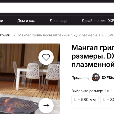
чи
Дом и сад
Дровницы
Дизайнерские DX
 грыли
Мангал гриль восьмигранный Sky 2 размеры. DXF, SV
Мангал гри
размеры. D
плазменной
Продавец:
DXFStu
Выберите размер:
2 в 1
L = 580 мм
L = 