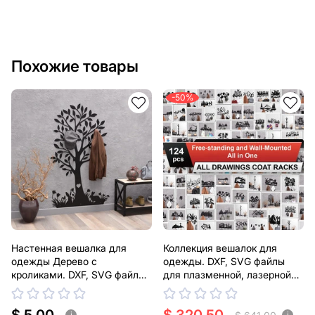
Похожие товары
-50%
Настенная вешалка для
Коллекция вешалок для
одежды Дерево с
одежды. DXF, SVG файлы
кроликами. DXF, SVG файлы
для плазменной, лазерной
для плазменной, лазерной
резки
резки
i
i