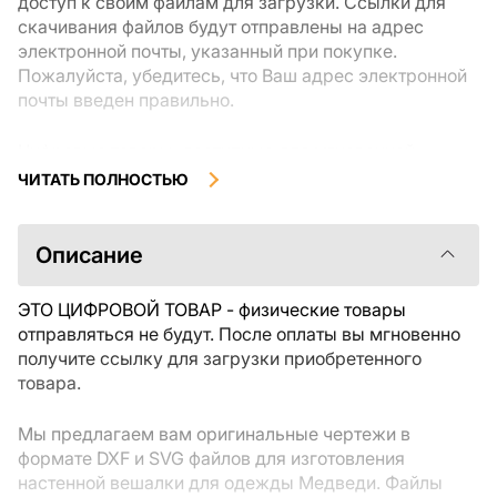
доступ к своим файлам для загрузки. Ссылки для
скачивания файлов будут отправлены на адрес
электронной почты, указанный при покупке.
Пожалуйста, убедитесь, что Ваш адрес электронной
почты введен правильно.
Цифровые товары, доступные для мгновенной
загрузки, не подлежат возврату или обмену после их
ЧИТАТЬ ПОЛНОСТЬЮ
скачивания. Мы рекомендуем внимательно
ознакомиться с описанием товара и задать все
интересующие Вас вопросы перед покупкой. Если у
Описание
Вас возникли проблемы с заказом, пожалуйста,
свяжитесь с продавцом напрямую.
ЭТО ЦИФРОВОЙ ТОВАР - физические товары
отправляться не будут. После оплаты вы мгновенно
получите ссылку для загрузки приобретенного
товара.
Мы предлагаем вам оригинальные чертежи в
формате DXF и SVG файлов для изготовления
настенной вешалки для одежды Медведи. Файлы