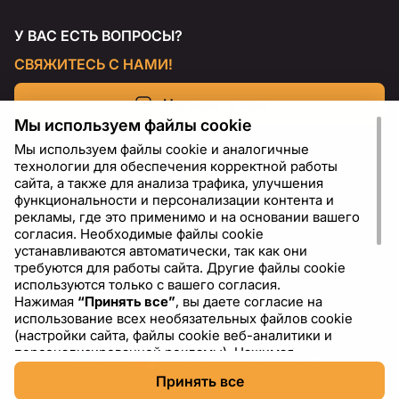
У ВАС ЕСТЬ ВОПРОСЫ?
СВЯЖИТЕСЬ С НАМИ!
Напишите нам
Мы используем файлы cookie
Мы используем файлы cookie и аналогичные
технологии для обеспечения корректной работы
сайта, а также для анализа трафика, улучшения
функциональности и персонализации контента и
рекламы, где это применимо и на основании вашего
согласия. Необходимые файлы cookie
устанавливаются автоматически, так как они
требуются для работы сайта. Другие файлы cookie
используются только с вашего согласия.
Нажимая
“Принять все”
, вы даете согласие на
RU
USD - US Dollar ($)
использование всех необязательных файлов cookie
(настройки сайта, файлы cookie веб-аналитики и
персонализированной рекламы). Нажимая
“Отклонить все”
, вы разрешаете использовать только
Принять все
необходимые файлы cookie. Нажимая
“Настройки