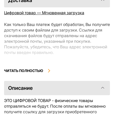
Доставка
Цифровой товар — Мгновенная загрузка
Как только Ваш платеж будет обработан, Вы получите
доступ к своим файлам для загрузки. Ссылки для
скачивания файлов будут отправлены на адрес
электронной почты, указанный при покупке.
Пожалуйста, убедитесь, что Ваш адрес электронной
почты введен правильно.
Цифровые товары, доступные для мгновенной
загрузки, не подлежат возврату или обмену после их
ЧИТАТЬ ПОЛНОСТЬЮ
скачивания. Мы рекомендуем внимательно
ознакомиться с описанием товара и задать все
интересующие Вас вопросы перед покупкой. Если у
Описание
Вас возникли проблемы с заказом, пожалуйста,
свяжитесь с продавцом напрямую.
ЭТО ЦИФРОВОЙ ТОВАР - физические товары
отправляться не будут. После оплаты вы мгновенно
получите ссылку для загрузки приобретенного