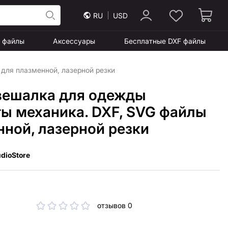
RU
USD
F файлы
Аксессуары
Бесплатные DXF файлы
для плазменной, лазерной резки
вешалка для одежды
ы механика. DXF, SVG файлы
нной, лазерной резки
dioStore
отзывов 0