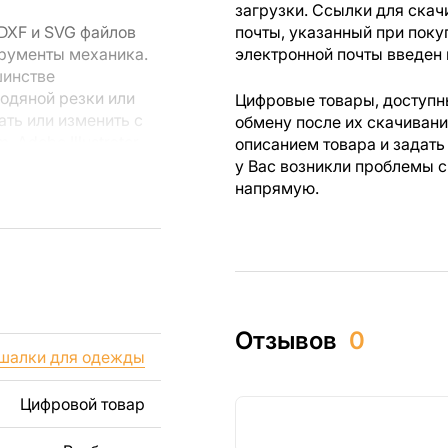
загрузки. Ссылки для скач
DXF и SVG файлов
почты, указанный при поку
трументы механика.
электронной почты введен 
шинстве
водяной резки или
Цифровые товары, доступны
ть или изменить с
обмену после их скачиван
Adobe Illustrator,
описанием товара и задать
 векторных файлов.
у Вас возникли проблемы с
напрямую.
 резки, вы сможете
ежи созданы с
ы вы могли
изделий как для
Отзывов
0
ючая продажу
шалки для одежды
дчеркиваем, что
ли
Цифровой товар