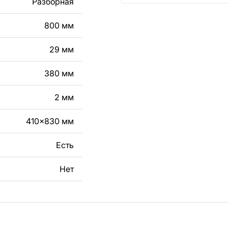
Разборная
кст, изображение,
в дизайн изделия.
800 мм
чертеж изделия из
29 мм
вяжитесь с нами в
380 мм
2 мм
410x830 мм
Есть
Нет