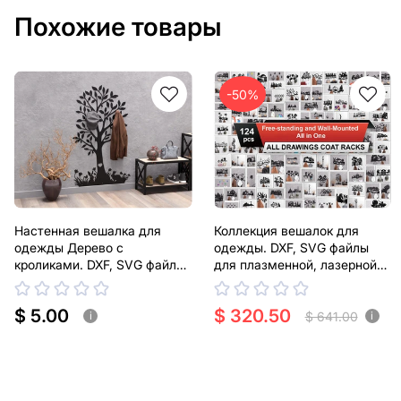
Похожие товары
-50%
Настенная вешалка для
Коллекция вешалок для
одежды Дерево с
одежды. DXF, SVG файлы
кроликами. DXF, SVG файлы
для плазменной, лазерной
для плазменной, лазерной
резки
резки
$ 5.00
$ 320.50
$ 641.00
i
i