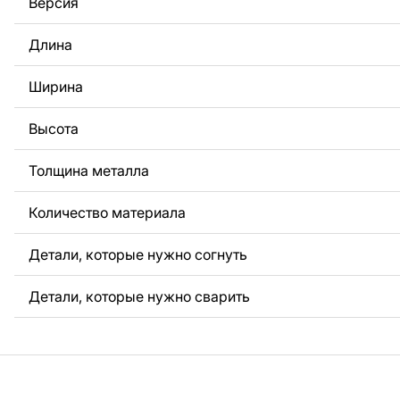
Версия
За дополнительную плату мы можем добавить любой те
логотип вашей компании или внести другие изменения 
Длина
Если вам нужно, чтобы мы выполнили индивидуальный 
металла для вас, пожалуйста, свяжитесь с нами.
Ширина
Если у вас остались вопросы или вам нужна помощь, с
любое время, мы всегда готовы помочь.
Высота
Толщина металла
Количество материала
Детали, которые нужно согнуть
Детали, которые нужно сварить