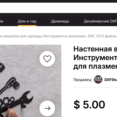
чи
Дом и сад
Дровницы
Дизайнерские DX
я вешалка для одежды Инструменты механика. DXF, SVG файлы 
Настенная 
Инструмент
для плазме
Продавец:
DXFStu
$ 5.00