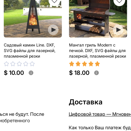
Садовый камин Line. DXF,
Мангал гриль Modern с
SVG файлы для лазерной,
печкой. DXF, SVG файлы для
плазменной резки
лазерной, плазменной резки
$ 10.00
$ 18.00
i
i
Доставка
ся не будут. После
Цифровой товар — Мгновен
риобретенного
Как только Ваш платеж буд