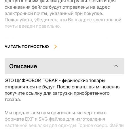
доступ к своим файлам для загрузки. Ссылки для
скачивания файлов будут отправлены на адрес
электронной почты, указанный при покупке.
Пожалуйста, убедитесь, что Ваш адрес электронной
почты введен правильно.
Цифровые товары, доступные для мгновенной
загрузки, не подлежат возврату или обмену после их
ЧИТАТЬ ПОЛНОСТЬЮ
скачивания. Мы рекомендуем внимательно
ознакомиться с описанием товара и задать все
интересующие Вас вопросы перед покупкой. Если у
Описание
Вас возникли проблемы с заказом, пожалуйста,
свяжитесь с продавцом напрямую.
ЭТО ЦИФРОВОЙ ТОВАР - физические товары
отправляться не будут. После оплаты вы мгновенно
получите ссылку для загрузки приобретенного
товара.
Мы предлагаем вам оригинальные чертежи в
формате DXF и SVG файлов для изготовления
настенной вешалки для одежды Горное озеро. Файлы