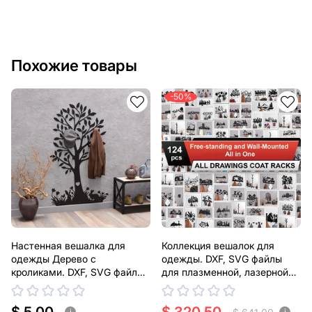
Похожие товары
-50%
Настенная вешалка для
Коллекция вешалок для
одежды Дерево с
одежды. DXF, SVG файлы
кроликами. DXF, SVG файлы
для плазменной, лазерной
для плазменной, лазерной
резки
резки
i
i