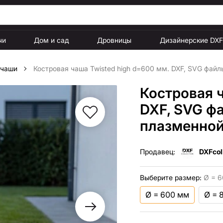
чи
Дом и сад
Дровницы
Дизайнерские DX
 чаши
Костровая чаша Twisted high d=600 мм. DXF, SVG файл
Костровая ч
DXF, SVG ф
плазменной
Продавец:
DXFcol
Выберите размер:
Ø = 6
Ø = 600 мм
Ø = 