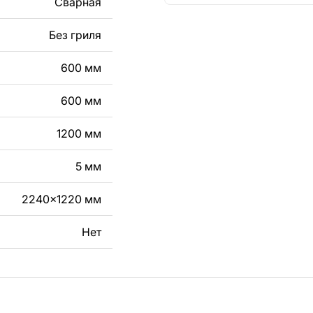
Сварная
кст, изображение,
в дизайн изделия.
Без гриля
чертеж изделия из
600 мм
вяжитесь с нами в
600 мм
1200 мм
5 мм
2240x1220 мм
Нет