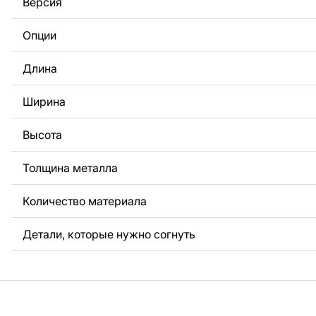
Версия
За дополнительную плату мы можем добавить любой те
логотип вашей компании или внести другие изменения 
Опции
Если вам нужно, чтобы мы выполнили индивидуальный 
металла для вас, пожалуйста, свяжитесь с нами.
Длина
Если у вас остались вопросы или вам нужна помощь, с
любое время, мы всегда готовы помочь.
Ширина
Высота
Толщина металла
Количество материала
Детали, которые нужно согнуть