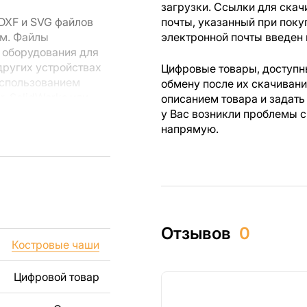
загрузки. Ссылки для скач
DXF и SVG файлов
почты, указанный при поку
мм. Файлы
электронной почты введен 
 оборудования для
других устройствах
Цифровые товары, доступны
использованием
обмену после их скачиван
r, SolidWorks или
описанием товара и задать
лов.
у Вас возникли проблемы с
напрямую.
 резки, вы сможете
ежи созданы с
ы вы могли
изделий как для
Отзывов
0
ючая продажу
Костровые чаши
дчеркиваем, что
ли
Цифровой товар