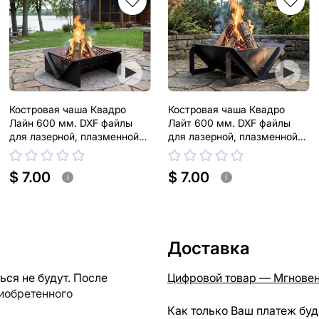
Костровая чаша Квадро
Костровая чаша Квадро
Лайн 600 мм. DXF файлы
Лайт 600 мм. DXF файлы
для лазерной, плазменной
для лазерной, плазменной
резки
резки
$ 7.00
$ 7.00
i
i
Доставка
ся не будут. После
Цифровой товар — Мгновен
риобретенного
Как только Ваш платеж буд