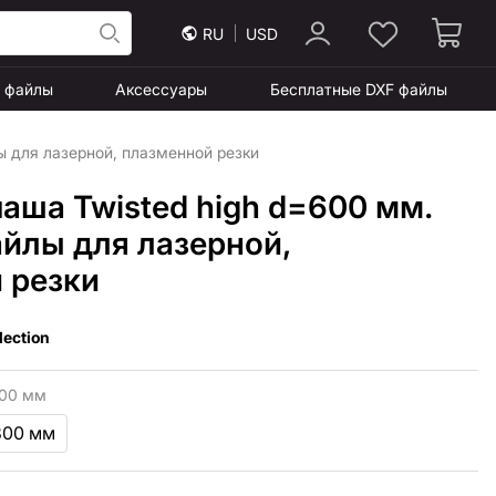
RU
USD
F файлы
Аксессуары
Бесплатные DXF файлы
ы для лазерной, плазменной резки
аша Twisted high d=600 мм.
айлы для лазерной,
 резки
lection
00 мм
800 мм