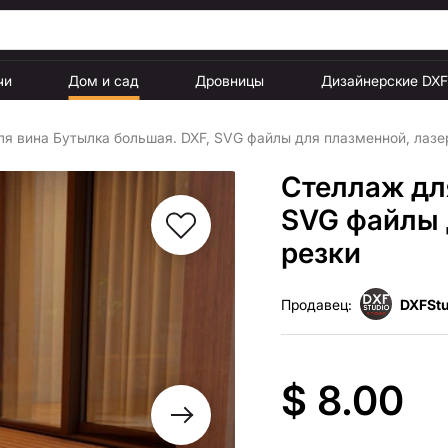
чи
Дом и сад
Дровницы
Дизайнерские DX
я вина Бутылка большая. DXF, SVG файлы для плазменной, лазе
Стеллаж дл
SVG файлы 
резки
Продавец:
DXFStu
$ 8.00