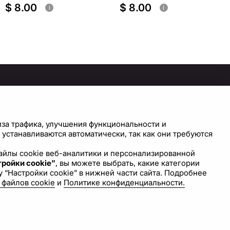
$ 8.00
$ 8.00
i
i
ПОМОЩЬ
У ВАС ЕСТЬ ВОПРОСЫ?
СВЯЖИТЕСЬ С НАМИ!
правочный центр
иза трафика, улучшения функциональности и
астройки cookie
устанавливаются автоматически, так как они требуются
Напишите нам
 файлы cookie веб-аналитики и персонализированной
ройки cookie”
, вы можете выбрать, какие категории
 “Настройки cookie” в нижней части сайта. Подробнее
 файлов cookie
и
Политике конфиденциальности.