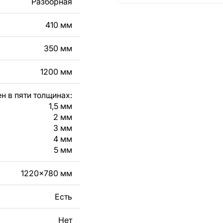
Разборная
кст, изображение,
в дизайн изделия.
410 мм
чертеж изделия из
350 мм
вяжитесь с нами в
1200 мм
н в пяти толщинах:
1,5 мм
2 мм
3 мм
4 мм
5 мм
1220x780 мм
Есть
Нет