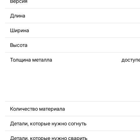
Версия
За дополнительную плату мы можем добавить любой те
логотип вашей компании или внести другие изменения 
Длина
Если вам нужно, чтобы мы выполнили индивидуальный 
металла для вас, пожалуйста, свяжитесь с нами.
Ширина
Если у вас остались вопросы или вам нужна помощь, с
любое время, мы всегда готовы помочь.
Высота
Толщина металла
доступе
Количество материала
Детали, которые нужно согнуть
Детали, которые нужно сварить