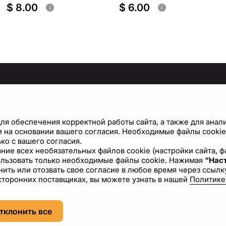
$ 8.00
$ 6.00
i
i
МАЦИЯ
ПРАВИЛА И ПОЛИТИКИ
Политика конфиденциальности
С
ля обеспечения корректной работы сайта, а также для анал
Условия использования сайта
Н
 на основании вашего согласия. Необходимые файлы cookie 
ко с вашего согласия.
Политика файлов cookie
вание всех необязательных файлов cookie (настройки сайта,
ользовать только необходимые файлы cookie. Нажимая
“Наст
Лицензионное соглашение
ить или отозвать свое согласие в любое время через ссылку
сторонних поставщиках, вы можете узнать в нашей
Политике
RU
USD - US Dollar ($)
тклонить все