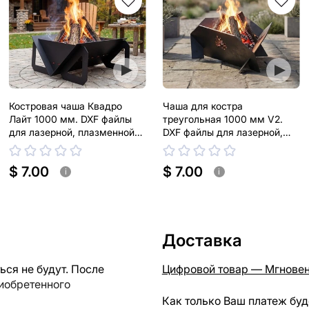
Костровая чаша Квадро
Чаша для костра
Лайт 1000 мм. DXF файлы
треугольная 1000 мм V2.
для лазерной, плазменной
DXF файлы для лазерной,
резки
плазменной резки
$ 7.00
$ 7.00
i
i
Доставка
ся не будут. После
Цифровой товар — Мгновен
риобретенного
Как только Ваш платеж буд