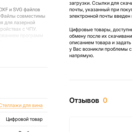
загрузки. Ссылки для скач
DXF и SVG файлов
почты, указанный при поку
. Файлы совместимы
электронной почты введен 
ия для лазерной
тройствах с ЧПУ.
Цифровые товары, доступны
зованием программ
обмену после их скачиван
rks или другого
описанием товара и задать
у Вас возникли проблемы с
напрямую.
 резки, вы сможете
ежи созданы с
ы вы могли
изделий как для
Отзывов
0
ючая продажу
Стеллажи для вина
дчеркиваем, что
ли
Цифровой товар