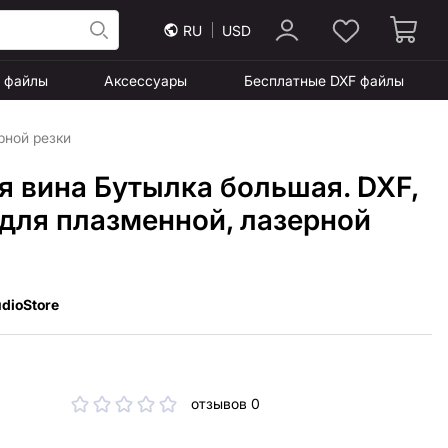
RU
USD
F файлы
Аксессуары
Бесплатные DXF файлы
рной резки
я вина Бутылка большая. DXF,
для плазменной, лазерной
dioStore
отзывов 0