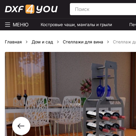
МЕНЮ
Костровые чаши, мангалы и грыли
Пе
Главная
Дом и сад
Стеллажи для вина
Стеллаж дл