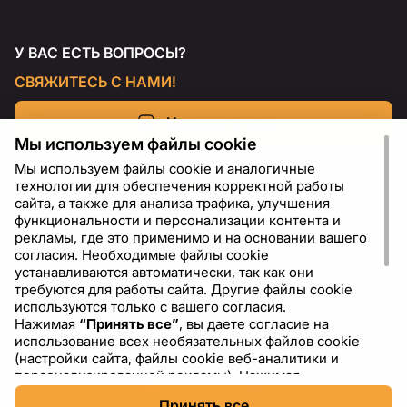
У ВАС ЕСТЬ ВОПРОСЫ?
СВЯЖИТЕСЬ С НАМИ!
Напишите нам
Мы используем файлы cookie
Мы используем файлы cookie и аналогичные
технологии для обеспечения корректной работы
сайта, а также для анализа трафика, улучшения
функциональности и персонализации контента и
рекламы, где это применимо и на основании вашего
согласия. Необходимые файлы cookie
устанавливаются автоматически, так как они
требуются для работы сайта. Другие файлы cookie
используются только с вашего согласия.
Нажимая
“Принять все”
, вы даете согласие на
RU
USD - US Dollar ($)
использование всех необязательных файлов cookie
(настройки сайта, файлы cookie веб-аналитики и
персонализированной рекламы). Нажимая
“Отклонить все”
, вы разрешаете использовать только
Принять все