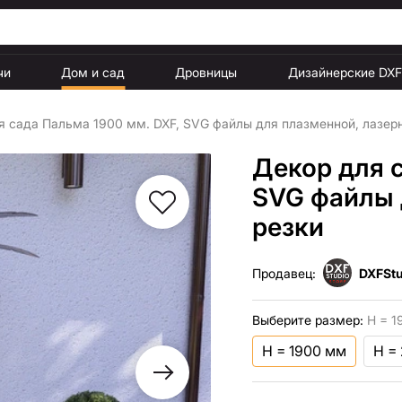
чи
Дом и сад
Дровницы
Дизайнерские DX
я сада Пальма 1900 мм. DXF, SVG файлы для плазменной, лазер
Декор для 
SVG файлы 
резки
Продавец:
DXFStu
Выберите размер:
H = 1
H = 1900 мм
H =