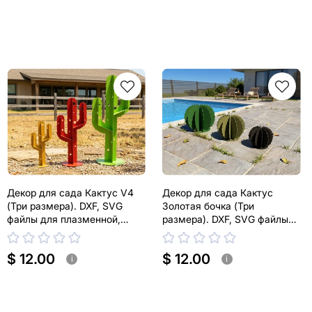
Декор для сада Кактус V4
Декор для сада Кактус
(Три размера). DXF, SVG
Золотая бочка (Три
файлы для плазменной,
размера). DXF, SVG файлы
лазерной резки
для плазменной, лазерной
резки. Эхинокактус Грузони
$ 12.00
$ 12.00
i
i