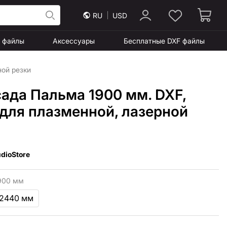
RU
USD
F файлы
Аксессуары
Бесплатные DXF файлы
ной резки
сада Пальма 1900 мм. DXF,
для плазменной, лазерной
dioStore
900 мм
 2440 мм