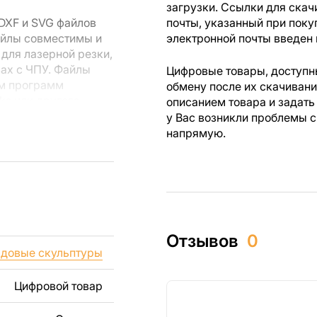
загрузки. Ссылки для скач
DXF и SVG файлов
почты, указанный при поку
айлы совместимы и
электронной почты введен 
для лазерной резки,
вах с ЧПУ. Файлы
Цифровые товары, доступны
ем программ
обмену после их скачиван
rks или другого
описанием товара и задать
у Вас возникли проблемы с
напрямую.
 резки, вы сможете
ежи созданы с
ы вы могли
изделий как для
Отзывов
0
ючая продажу
довые скульптуры
дчеркиваем, что
ли
Цифровой товар