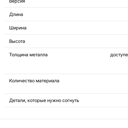
Версия
За дополнительную плату мы можем добавить любой те
логотип вашей компании или внести другие изменения 
Длина
Если вам нужно, чтобы мы выполнили индивидуальный 
металла для вас, пожалуйста, свяжитесь с нами.
Ширина
Если у вас остались вопросы или вам нужна помощь, с
любое время, мы всегда готовы помочь.
Высота
Толщина металла
доступе
Количество материала
Детали, которые нужно согнуть