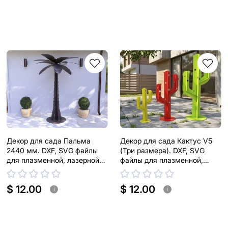
Декор для сада Пальма
Декор для сада Кактус V5
2440 мм. DXF, SVG файлы
(Три размера). DXF, SVG
для плазменной, лазерной
файлы для плазменной,
резки
лазерной резки
$ 12.00
$ 12.00
i
i