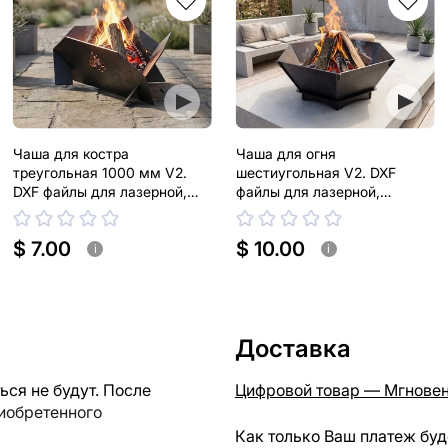
Чаша для костра
Чаша для огня
треугольная 1000 мм V2.
шестиугольная V2. DXF
DXF файлы для лазерной,
файлы для лазерной,
плазменной резки
плазменной резки
$ 7.00
$ 10.00
i
i
Доставка
ся не будут. После
Цифровой товар — Мгновен
риобретенного
Как только Ваш платеж буд