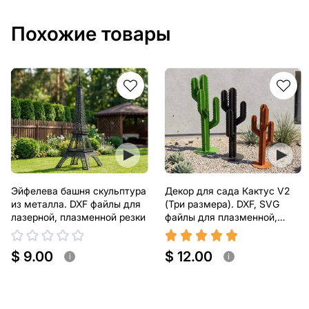
Похожие товары
Эйфелева башня скульптура
Декор для сада Кактус V2
из металла. DXF файлы для
(Три размера). DXF, SVG
лазерной, плазменной резки
файлы для плазменной,
лазерной резки
$ 9.00
$ 12.00
i
i