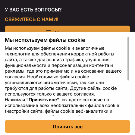
У ВАС ЕСТЬ ВОПРОСЫ?
СВЯЖИТЕСЬ С НАМИ!
Напишите нам
Мы используем файлы cookie
Мы используем файлы cookie и аналогичные
технологии для обеспечения корректной работы
сайта, а также для анализа трафика, улучшения
функциональности и персонализации контента и
рекламы, где это применимо и на основании вашего
согласия. Необходимые файлы cookie
устанавливаются автоматически, так как они
требуются для работы сайта. Другие файлы cookie
используются только с вашего согласия.
Нажимая
“Принять все”
, вы даете согласие на
RU
USD - US Dollar ($)
использование всех необязательных файлов cookie
(настройки сайта, файлы cookie веб-аналитики и
персонализированной рекламы). Нажимая
“Отклонить все”
, вы разрешаете использовать только
Принять все
необходимые файлы cookie. Нажимая
“Настройки
cookie”
, вы можете выбрать, какие категории файлов