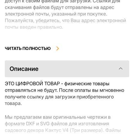
доступ к своим файлам для загрузки. Ссылки для
скачивания файлов будут отправлены на адрес
электронной почты, указанный при покупке.
Пожалуйста, убедитесь, что Ваш адрес электронной
почты введен правильно.
Цифровые товары, доступные для мгновенной
загрузки, не подлежат возврату или обмену после их
ЧИТАТЬ ПОЛНОСТЬЮ
скачивания. Мы рекомендуем внимательно
ознакомиться с описанием товара и задать все
интересующие Вас вопросы перед покупкой. Если у
Описание
Вас возникли проблемы с заказом, пожалуйста,
свяжитесь с продавцом напрямую.
ЭТО ЦИФРОВОЙ ТОВАР - физические товары
отправляться не будут. После оплаты вы мгновенно
получите ссылку для загрузки приобретенного
товара.
Мы предлагаем вам оригинальные чертежи в
формате DXF и SVG файлов для изготовления
садового декора Кактус V4 (Три размера). Файлы