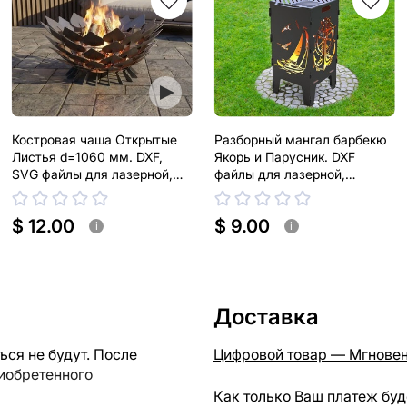
Костровая чаша Открытые
Разборный мангал барбекю
Листья d=1060 мм. DXF,
Якорь и Парусник. DXF
SVG файлы для лазерной,
файлы для лазерной,
плазменной резки
плазменной резки. Корзина
гриль
$ 12.00
$ 9.00
i
i
Доставка
ся не будут. После
Цифровой товар — Мгновен
риобретенного
Как только Ваш платеж буд