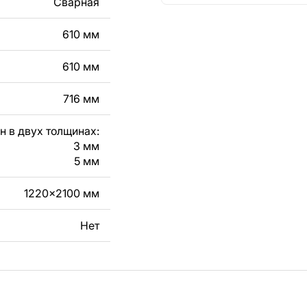
Сварная
кст, изображение,
в дизайн изделия.
610 мм
чертеж изделия из
610 мм
вяжитесь с нами в
716 мм
н в двух толщинах:
3 мм
5 мм
1220x2100 мм
Нет