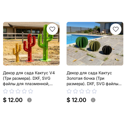
Декор для сада Кактус V4
Декор для сада Кактус
(Три размера). DXF, SVG
Золотая бочка (Три
файлы для плазменной,
размера). DXF, SVG файлы
лазерной резки
для плазменной, лазерной
резки. Эхинокактус Грузони
$ 12.00
$ 12.00
i
i