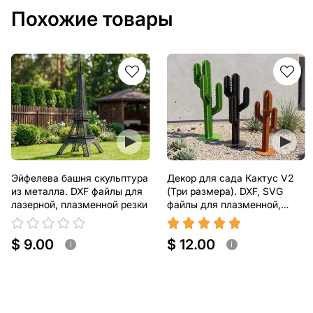
Похожие товары
Эйфелева башня скульптура
Декор для сада Кактус V2
из металла. DXF файлы для
(Три размера). DXF, SVG
лазерной, плазменной резки
файлы для плазменной,
лазерной резки
$ 9.00
$ 12.00
i
i