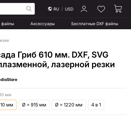
RU
USD
F файлы
Аксессуары
Бесплатные DXF файлы
резки
ада Гриб 610 мм. DXF, SVG
плазменной, лазерной резки
dioStore
10 мм
610 мм
Ø = 915 мм
Ø = 1220 мм
4 в 1