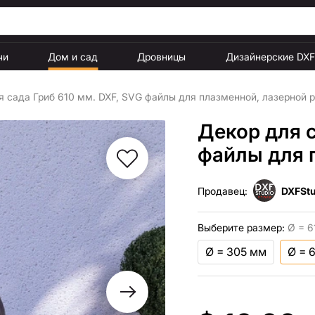
чи
Дом и сад
Дровницы
Дизайнерские DX
я сада Гриб 610 мм. DXF, SVG файлы для плазменной, лазерной 
Декор для с
файлы для 
Продавец:
DXFStu
Выберите размер:
Ø = 6
Ø = 305 мм
Ø = 