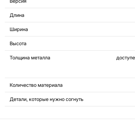
Версия
За дополнительную плату мы можем добавить любой те
логотип вашей компании или внести другие изменения 
Длина
Если вам нужно, чтобы мы выполнили индивидуальный 
металла для вас, пожалуйста, свяжитесь с нами.
Ширина
Если у вас остались вопросы или вам нужна помощь, с
любое время, мы всегда готовы помочь.
Высота
Толщина металла
доступе
Количество материала
Детали, которые нужно согнуть