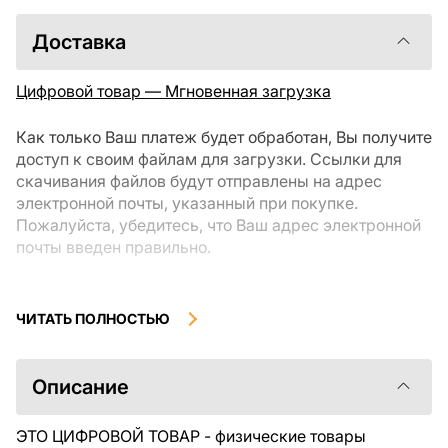
Доставка
Цифровой товар — Мгновенная загрузка
Как только Ваш платеж будет обработан, Вы получите
доступ к своим файлам для загрузки. Ссылки для
скачивания файлов будут отправлены на адрес
электронной почты, указанный при покупке.
Пожалуйста, убедитесь, что Ваш адрес электронной
почты введен правильно.
Цифровые товары, доступные для мгновенной
загрузки, не подлежат возврату или обмену после их
ЧИТАТЬ ПОЛНОСТЬЮ
скачивания. Мы рекомендуем внимательно
ознакомиться с описанием товара и задать все
интересующие Вас вопросы перед покупкой. Если у
Описание
Вас возникли проблемы с заказом, пожалуйста,
свяжитесь с продавцом напрямую.
ЭТО ЦИФРОВОЙ ТОВАР - физические товары