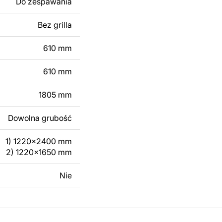
Do zespawania
 modyfikacji według
ktu metalowego
Bez grilla
610 mm
skontaktuj się z nami
610 mm
1805 mm
Dowolna grubość
1) 1220x2400 mm
2) 1220x1650 mm
Nie