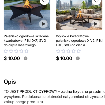
Palenisko ogrodowe składane
Wysokie kwadratowe
kwadratowe. Pliki DXF, SVG
palenisko ogrodowe X V2. Pliki
do cięcia laserowego i
DXF, SVG do cięcia
plazmowego
laserowego i plazmowego
$ 10.00
$ 10.00
i
i
Opis
TO JEST PRODUKT CYFROWY – żadne fizyczne przedmiot
wysyłane. Po dokonaniu płatności natychmiast otrzymasz 
zakupionego produktu.