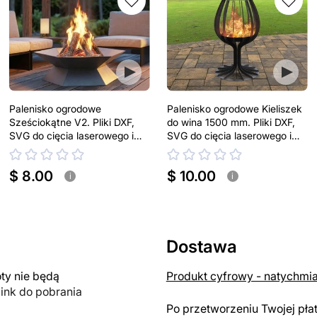
Palenisko ogrodowe
Palenisko ogrodowe Kieliszek
Sześciokątne V2. Pliki DXF,
do wina 1500 mm. Pliki DXF,
SVG do cięcia laserowego i
SVG do cięcia laserowego i
plazmowego
plazmowego
$ 8.00
$ 10.00
i
i
Dostawa
y nie będą
Produkt cyfrowy - natychmi
link do pobrania
Po przetworzeniu Twojej pła