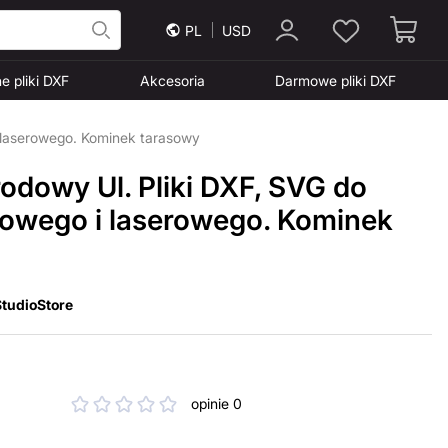
PL
USD
e pliki DXF
Akcesoria
Darmowe pliki DXF
 laserowego. Kominek tarasowy
odowy Ul. Pliki DXF, SVG do
mowego i laserowego. Kominek
tudioStore
opinie 0