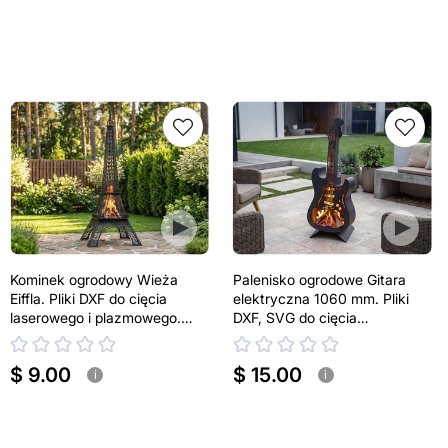
Kominek ogrodowy Wieża
Palenisko ogrodowe Gitara
Eiffla. Pliki DXF do cięcia
elektryczna 1060 mm. Pliki
laserowego i plazmowego.
DXF, SVG do cięcia
Kominek tarasowy
laserowego i plazmowego
$ 9.00
$ 15.00
i
i