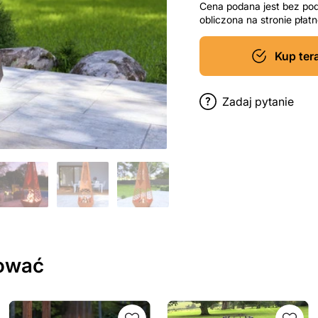
Cena podana jest bez po
obliczona na stronie pła
Kup ter
Zadaj pytanie
sować