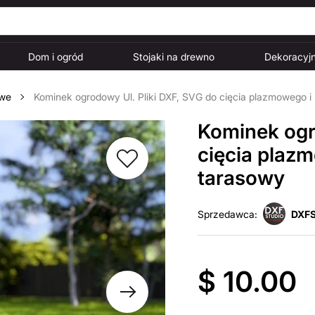
Dom i ogród
Stojaki na drewno
Dekoracyjn
owe
Kominek ogrodowy Ul. Pliki DXF, SVG do cięcia plazmowego i
Kominek ogr
cięcia plaz
tarasowy
Sprzedawca:
DXFS
$ 10.00