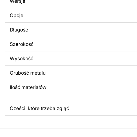
Wersja
obrazów lub logo Twojej firmy albo wprowadzenie innych
Twoich potrzeb. Jeśli potrzebujesz indywidualnego proje
Opcje
produktu, skontaktuj się z nami.
Długość
Jeśli masz jakiekolwiek pytania lub potrzebujesz pomocy, 
w dowolnym momencie – zawsze chętnie pomożemy.
Szerokość
Wysokość
Grubość metalu
Ilość materiałów
Części, które trzeba zgiąć