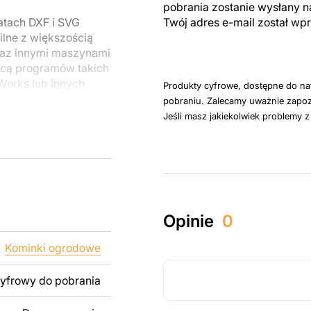
pobrania zostanie wysłany n
atach DXF i SVG
Twój adres e-mail został w
lne z większością
raz innymi maszynami
cą programów takich
dWorks lub innych
Produkty cyfrowe, dostępne do na
pobraniu. Zalecamy uważnie zapoz
Jeśli masz jakiekolwiek problemy 
u do cięcia
 blachy. Rysunki
 łatwym montażu, aby
któw zarówno do
Opinie
0
ży produktów
pamiętać, że
Kominki ogrodowe
kowanych plików jest
cyfrowy do pobrania
 dodanie tekstu,