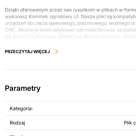
Dzięki oferowanym przez nas rysunkom w plikach w form
wykonasz Kominek ogrodowy Ul. Nasze pliki są kompatybi
urządzeń do cięcia laserowego, plazmowego, wodnego o
CNC. Można je łatwo edytować lub modyfikować za pomo
jak AutoCAD, Inkscape, SheetCam, Adobe Illustrator, Soli
narzędzi do edycji wektorowej.
PRZECZYTAJ WIĘCEJ
Korzystając z tych plików możesz przy pomocy przyrzaąd
samodzielnie stworzyć wysokiej jakości produkt z kawałka
zostały zaprojektowane z myślą o nowoczesnej estetyce i
można było cieszyć się pracą nad swoim projektem.
Parametry
Można używać tych plików do tworzenia gotowych produ
użytku osobistego, jak i komercyjnego, w tym do sprzeda
wykonanych na podstawie tych projektów. Należy jednak 
Kategoria:
odsprzedaż lub udostępnianie oryginalnych bądź zmodyfi
surowo zabronione.
Rodzaj
Plik 
Za dodatkową opłatą możemy dostosować projekt poprzez