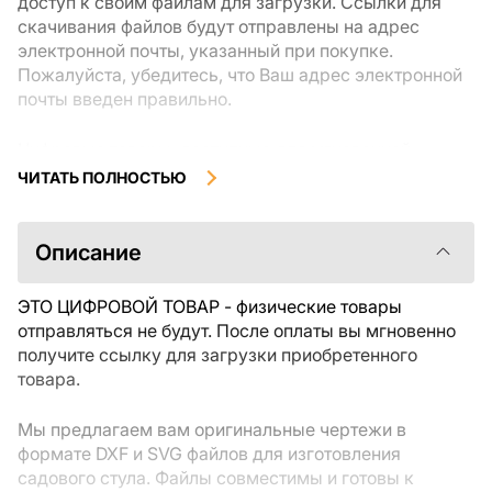
доступ к своим файлам для загрузки. Ссылки для
скачивания файлов будут отправлены на адрес
электронной почты, указанный при покупке.
Пожалуйста, убедитесь, что Ваш адрес электронной
почты введен правильно.
Цифровые товары, доступные для мгновенной
загрузки, не подлежат возврату или обмену после их
ЧИТАТЬ ПОЛНОСТЬЮ
скачивания. Мы рекомендуем внимательно
ознакомиться с описанием товара и задать все
интересующие Вас вопросы перед покупкой. Если у
Описание
Вас возникли проблемы с заказом, пожалуйста,
свяжитесь с продавцом напрямую.
ЭТО ЦИФРОВОЙ ТОВАР - физические товары
отправляться не будут. После оплаты вы мгновенно
получите ссылку для загрузки приобретенного
товара.
Мы предлагаем вам оригинальные чертежи в
формате DXF и SVG файлов для изготовления
садового стула. Файлы совместимы и готовы к