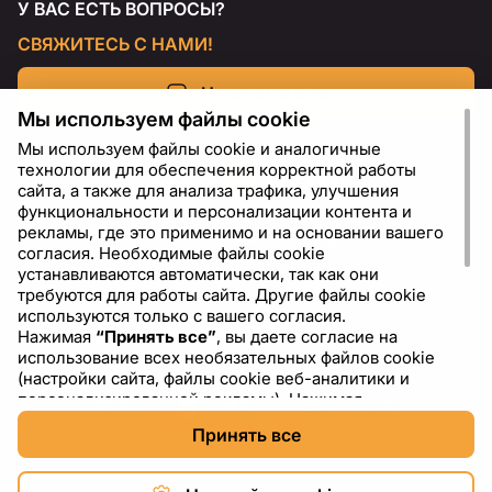
У ВАС ЕСТЬ ВОПРОСЫ?
СВЯЖИТЕСЬ С НАМИ!
Напишите нам
Мы используем файлы cookie
Мы используем файлы cookie и аналогичные
технологии для обеспечения корректной работы
сайта, а также для анализа трафика, улучшения
функциональности и персонализации контента и
рекламы, где это применимо и на основании вашего
согласия. Необходимые файлы cookie
устанавливаются автоматически, так как они
требуются для работы сайта. Другие файлы cookie
используются только с вашего согласия.
Нажимая
“Принять все”
, вы даете согласие на
RU
USD - US Dollar ($)
использование всех необязательных файлов cookie
(настройки сайта, файлы cookie веб-аналитики и
персонализированной рекламы). Нажимая
“Отклонить все”
, вы разрешаете использовать только
Принять все
необходимые файлы cookie. Нажимая
“Настройки
cookie”
, вы можете выбрать, какие категории файлов
cookie разрешить или отключить. Вы можете