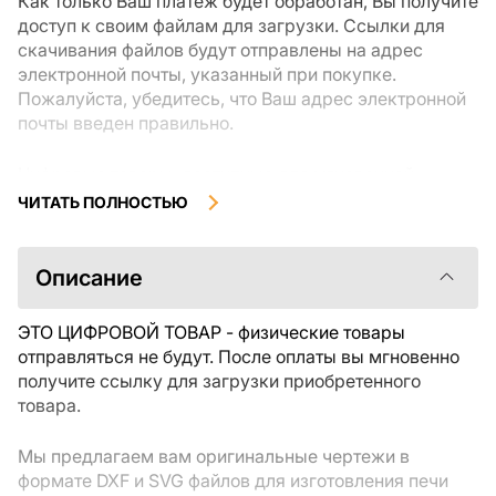
Как только Ваш платеж будет обработан, Вы получите
доступ к своим файлам для загрузки. Ссылки для
скачивания файлов будут отправлены на адрес
электронной почты, указанный при покупке.
Пожалуйста, убедитесь, что Ваш адрес электронной
почты введен правильно.
Цифровые товары, доступные для мгновенной
загрузки, не подлежат возврату или обмену после их
ЧИТАТЬ ПОЛНОСТЬЮ
скачивания. Мы рекомендуем внимательно
ознакомиться с описанием товара и задать все
интересующие Вас вопросы перед покупкой. Если у
Описание
Вас возникли проблемы с заказом, пожалуйста,
свяжитесь с продавцом напрямую.
ЭТО ЦИФРОВОЙ ТОВАР - физические товары
отправляться не будут. После оплаты вы мгновенно
получите ссылку для загрузки приобретенного
товара.
Мы предлагаем вам оригинальные чертежи в
формате DXF и SVG файлов для изготовления печи