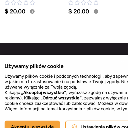
plazmowego
$ 20.00
$ 20.00
i
i
INFOR
Używamy plików cookie
O nas
Używamy plików cookie i podobnych technologii, aby zapewnić
Blog
w jakim ma to zastosowanie i na podstawie Twojej zgody. Nie
używane wyłącznie za Twoją zgodą.
Klikając
„Akceptuj wszystkie”
, wyrażasz zgodę na używanie 
reklamy). Klikając
„Odrzuć wszystkie”
, zezwalasz wyłącznie
cookie chcesz zaakceptować lub zablokować. Możesz w dowoln
Więcej informacji na temat korzystania z plików cookie, w 
Copyright © 2026 DXF4YOU.
Akceptuj wszystkie
Ustawienia plików co