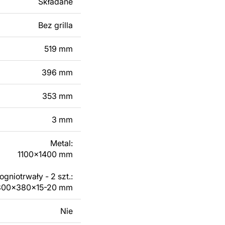
Składane
kowanych plików jest
Bez grilla
 dodanie tekstu,
519 mm
 modyfikacji według
ktu metalowego
396 mm
skontaktuj się z nami
353 mm
3 mm
Metal:
1100x1400 mm
gniotrwały - 2 szt.:
300x380x15-20 mm
Nie