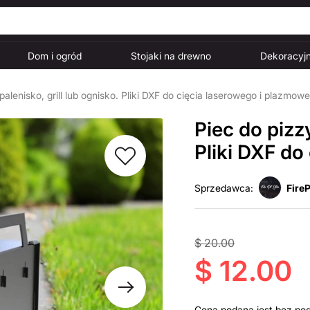
Dom i ogród
Stojaki na drewno
Dekoracyjn
palenisko, grill lub ognisko. Pliki DXF do cięcia laserowego i plazmow
Piec do pizzy
Pliki DXF do
Sprzedawca:
FireP
$ 20.00
$ 12.00
Cena podana jest bez po