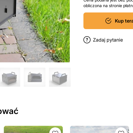
obliczona na stronie pła
Kup ter
Zadaj pytanie
sować