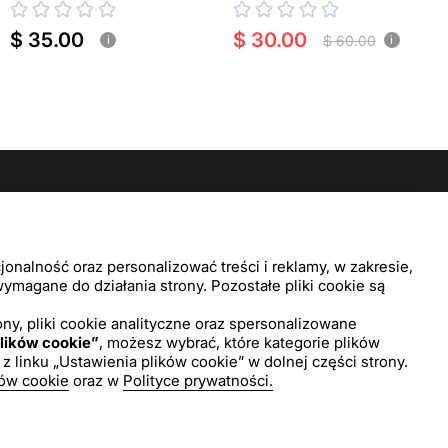
$ 35.00
$ 30.00
$ 60.00
i
i
MOC
MASZ JAKIEŚ PYTANIA?
SKONTAKTUJ SIĘ Z NAMI!
trum pomocy
onalność oraz personalizować treści i reklamy, w zakresie,
wienia plików cookie
magane do działania strony. Pozostałe pliki cookie są
Napisz do nas
ny, pliki cookie analityczne oraz spersonalizowane
lików cookie”
, możesz wybrać, które kategorie plików
inku „Ustawienia plików cookie” w dolnej części strony.
ków cookie
oraz w
Polityce prywatności.