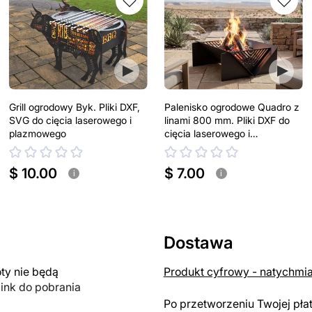
Grill ogrodowy Byk. Pliki DXF,
Palenisko ogrodowe Quadro z
SVG do cięcia laserowego i
linami 800 mm. Pliki DXF do
plazmowego
cięcia laserowego i
plazmowego
$ 10.00
$ 7.00
i
i
Dostawa
y nie będą
Produkt cyfrowy - natychmi
link do pobrania
Po przetworzeniu Twojej pła