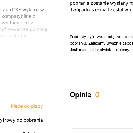
pobrania zostanie wysłany n
matach DXF wykonasz
Twój adres e-mail został w
są kompatybilne z
, wodnego oraz
odyfikować za pomocą
 Illustrator,
Produkty cyfrowe, dostępne do na
pobraniu. Zalecamy uważnie zapoz
Jeśli masz jakiekolwiek problemy 
łyty. Wymiary
a je łatwo kupić na
u do cięcia
 blachy. Rysunki
Opinie
0
 łatwym montażu, aby
Piece do pizzy
któw zarówno do
cyfrowy do pobrania
ży produktów
pamiętać, że