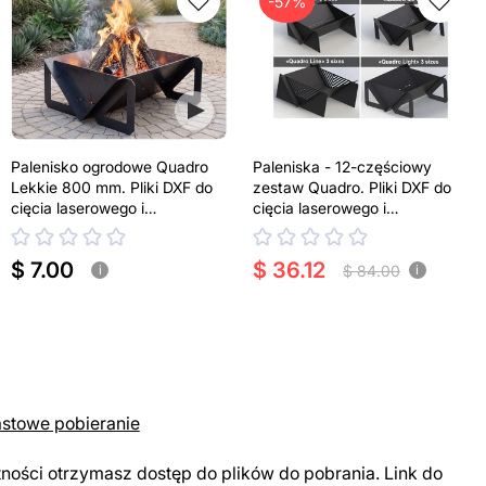
-57%
Palenisko ogrodowe Quadro
Paleniska - 12-częściowy
Lekkie 800 mm. Pliki DXF do
zestaw Quadro. Pliki DXF do
cięcia laserowego i
cięcia laserowego i
plazmowego
plazmowego
$ 7.00
$ 36.12
$ 84.00
i
i
astowe pobieranie
tności otrzymasz dostęp do plików do pobrania. Link do