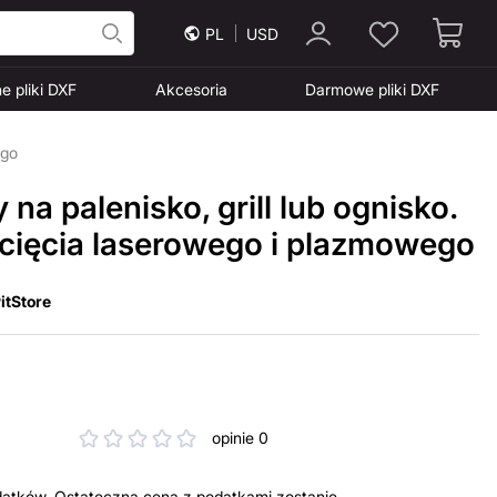
PL
USD
e pliki DXF
Akcesoria
Darmowe pliki DXF
ego
 na palenisko, grill lub ognisko.
 cięcia laserowego i plazmowego
itStore
opinie 0
datków. Ostateczna cena z podatkami zostanie