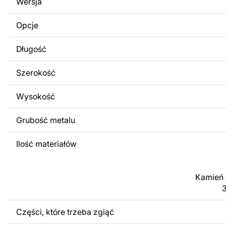
Wersja
odsprzedaż lub udostępnianie oryginalnych bądź zmodyfi
surowo zabronione.
Opcje
Za dodatkową opłatą możemy dostosować projekt poprzez
Długość
obrazów lub logo Twojej firmy albo wprowadzenie innych
Twoich potrzeb. Jeśli potrzebujesz indywidualnego proje
produktu, skontaktuj się z nami.
Szerokość
Jeśli masz jakiekolwiek pytania lub potrzebujesz pomocy, 
Wysokość
w dowolnym momencie – zawsze chętnie pomożemy.
Grubość metalu
Ilość materiałów
Kamień o
Części, które trzeba zgiąć