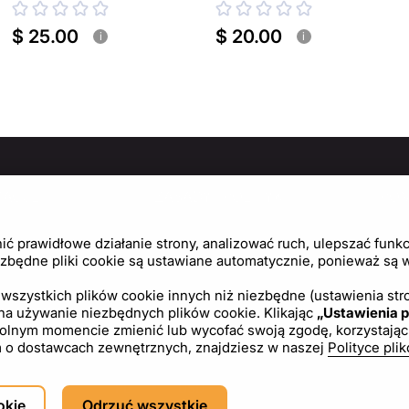
plazmowego
$ 25.00
$ 20.00
i
i
MACJE
ZASADY I POLITYKI
PO
Politykę prywatności
Cen
 prawidłowe działanie strony, analizować ruch, ulepszać funkcj
Regulamin
Usta
zbędne pliki cookie są ustawiane automatycznie, ponieważ są wy
Polityka plików cookie
wszystkich plików cookie innych niż niezbędne (ustawienia stro
 na używanie niezbędnych plików cookie. Klikając
„Ustawienia p
Umowa licencyjna
ym momencie zmienić lub wycofać swoją zgodę, korzystając z l
tym o dostawcach zewnętrznych, znajdziesz w naszej
Polityce pli
PL
USD - US Dollar ($)
okie
Odrzuć wszystkie