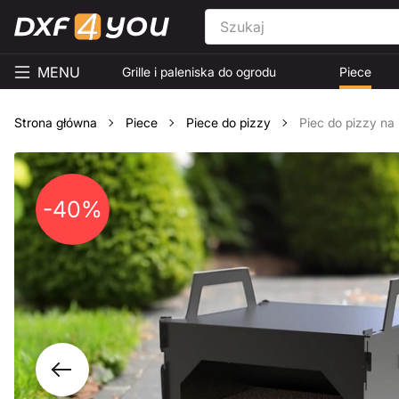
MENU
Grille i paleniska do ogrodu
Piece
Strona główna
Piece
Piece do pizzy
Piec do pizzy na 
-40%