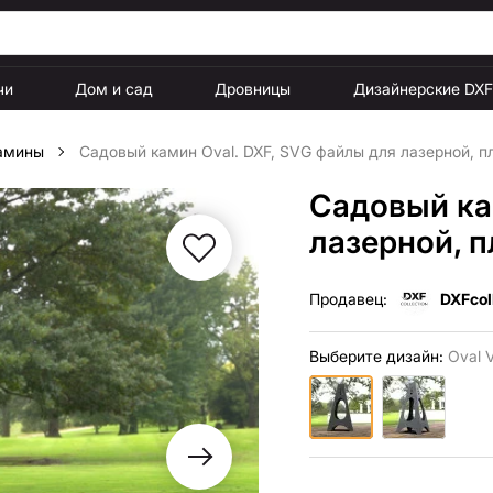
чи
Дом и сад
Дровницы
Дизайнерские DX
амины
Садовый камин Oval. DXF, SVG файлы для лазерной, п
Садовый ка
лазерной, 
Продавец:
DXFcol
Выберите дизайн:
Oval 