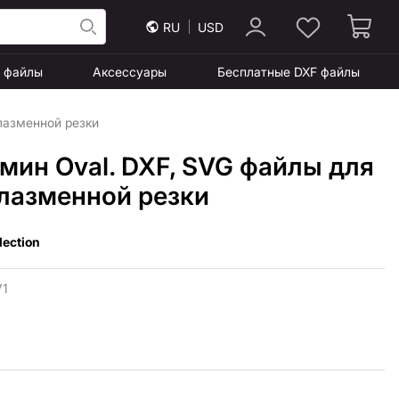
RU
USD
F файлы
Аксессуары
Бесплатные DXF файлы
лазменной резки
мин Oval. DXF, SVG файлы для
плазменной резки
lection
V1