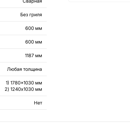
Сварная
кст, изображение,
в дизайн изделия.
Без гриля
чертеж изделия из
600 мм
вяжитесь с нами в
600 мм
1187 мм
Любая толщина
1) 1780x1030 мм
2) 1240x1030 мм
Нет