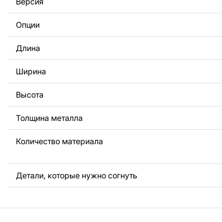
Версия
За дополнительную плату мы можем добавить любой те
логотип вашей компании или внести другие изменения 
Опции
Если вам нужно, чтобы мы выполнили индивидуальный 
металла для вас, пожалуйста, свяжитесь с нами.
Длина
Если у вас остались вопросы или вам нужна помощь, с
любое время, мы всегда готовы помочь.
Ширина
Высота
Толщина металла
Количество материала
Детали, которые нужно согнуть