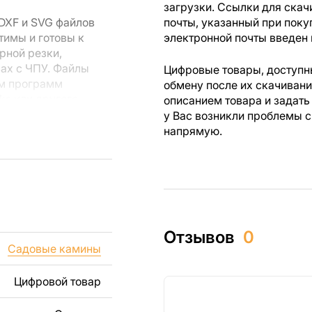
загрузки. Ссылки для скач
DXF и SVG файлов
почты, указанный при поку
тимы и готовы к
электронной почты введен 
рной резки,
вах с ЧПУ. Файлы
Цифровые товары, доступны
ем программ
обмену после их скачиван
rks или другого
описанием товара и задать
у Вас возникли проблемы с
напрямую.
 резки, вы сможете
ежи созданы с
ы вы могли
изделий как для
Отзывов
0
ючая продажу
Садовые камины
дчеркиваем, что
ли
Цифровой товар