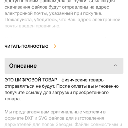
доступ к своим файлам для загрузки. Ссылки для
скачивания файлов будут отправлены на адрес
электронной почты, указанный при покупке.
Пожалуйста, убедитесь, что Ваш адрес электронной
почты введен правильно.
Цифровые товары, доступные для мгновенной
загрузки, не подлежат возврату или обмену после их
ЧИТАТЬ ПОЛНОСТЬЮ
скачивания. Мы рекомендуем внимательно
ознакомиться с описанием товара и задать все
интересующие Вас вопросы перед покупкой. Если у
Описание
Вас возникли проблемы с заказом, пожалуйста,
свяжитесь с продавцом напрямую.
ЭТО ЦИФРОВОЙ ТОВАР - физические товары
отправляться не будут. После оплаты вы мгновенно
получите ссылку для загрузки приобретенного
товара.
Мы предлагаем вам оригинальные чертежи в
формате DXF и SVG файлов для изготовления
держателей для полок Звезды. Файлы совместимы и