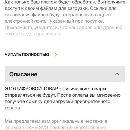
Как только Ваш платеж будет обработан, Вы получите
доступ к своим файлам для загрузки. Ссылки для
скачивания файлов будут отправлены на адрес
электронной почты, указанный при покупке.
Пожалуйста, убедитесь, что Ваш адрес электронной
почты введен правильно.
Цифровые товары, доступные для мгновенной
загрузки, не подлежат возврату или обмену после их
ЧИТАТЬ ПОЛНОСТЬЮ
скачивания. Мы рекомендуем внимательно
ознакомиться с описанием товара и задать все
интересующие Вас вопросы перед покупкой. Если у
Описание
Вас возникли проблемы с заказом, пожалуйста,
свяжитесь с продавцом напрямую.
ЭТО ЦИФРОВОЙ ТОВАР - физические товары
отправляться не будут. После оплаты вы мгновенно
получите ссылку для загрузки приобретенного
товара.
Мы предлагаем вам оригинальные чертежи в
формате DXF и SVG файлов для изготовления