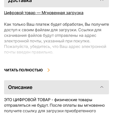
Доставка
Цифровой товар — Мгновенная загрузка
Как только Ваш платеж будет обработан, Вы получите
доступ к своим файлам для загрузки. Ссылки для
скачивания файлов будут отправлены на адрес
электронной почты, указанный при покупке.
Пожалуйста, убедитесь, что Ваш адрес электронной
почты введен правильно.
Цифровые товары, доступные для мгновенной
загрузки, не подлежат возврату или обмену после их
ЧИТАТЬ ПОЛНОСТЬЮ
скачивания. Мы рекомендуем внимательно
ознакомиться с описанием товара и задать все
интересующие Вас вопросы перед покупкой. Если у
Описание
Вас возникли проблемы с заказом, пожалуйста,
свяжитесь с продавцом напрямую.
ЭТО ЦИФРОВОЙ ТОВАР - физические товары
отправляться не будут. После оплаты вы мгновенно
получите ссылку для загрузки приобретенного