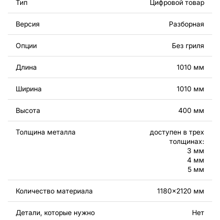
Тип
Цифровой товар
изделие самостоятельно. Чертежи созданы с учетом
современного дизайна и легкости сборки, чтобы вы
Версия
Разборная
могли наслаждаться процессом работы над вашим
проектом.
Опции
Без гриля
Вы можете использовать файлы для создания
Длина
1010 мм
готовых изделий как для личного, так и для
коммерческого использования, включая продажу
Ширина
1010 мм
готовых изделий, изготовленных по этим чертежам.
Подчеркиваем, что перепродажа и распространение
Высота
400 мм
этих оригинальных или отредактированных файлов
запрещены.
Толщина металла
доступен в трех
толщинах:
За дополнительную плату мы можем добавить любой
3 мм
текст, изображение, логотип вашей компании или
4 мм
5 мм
внести другие изменения в дизайн изделия. Если вам
нужно, чтобы мы выполнили индивидуальный чертеж
Количество материала
1180x2120 мм
изделия из металла для вас, пожалуйста, свяжитесь
с нами.
Детали, которые нужно
Нет