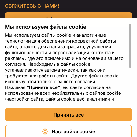
СВЯЖИТЕСЬ С НАМИ!
Напишите нам
Мы используем файлы cookie
Мы используем файлы cookie и аналогичные
технологии для обеспечения корректной работы
сайта, а также для анализа трафика, улучшения
функциональности и персонализации контента и
рекламы, где это применимо и на основании вашего
согласия. Необходимые файлы cookie
устанавливаются автоматически, так как они
требуются для работы сайта. Другие файлы cookie
используются только с вашего согласия.
Нажимая
“Принять все”
, вы даете согласие на
RU
USD - US Dollar ($)
использование всех необязательных файлов cookie
(настройки сайта, файлы cookie веб-аналитики и
персонализированной рекламы). Нажимая
“Отклонить все”
, вы разрешаете использовать только
Принять все
необходимые файлы cookie. Нажимая
“Настройки
cookie”
, вы можете выбрать, какие категории файлов
cookie разрешить или отключить. Вы можете
Настройки cookie
изменить или отозвать свое согласие в любое время