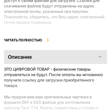
доступ к своим файлам для загрузки. Ссылки для
скачивания файлов будут отправлены на адрес
электронной почты, указанный при покупке.
Пожалуйста, убедитесь, что Ваш адрес электронной
почты введен правильно.
Цифровые товары, доступные для мгновенной
загрузки, не подлежат возврату или обмену после их
ЧИТАТЬ ПОЛНОСТЬЮ
скачивания. Мы рекомендуем внимательно
ознакомиться с описанием товара и задать все
интересующие Вас вопросы перед покупкой. Если у
Описание
Вас возникли проблемы с заказом, пожалуйста,
свяжитесь с продавцом напрямую.
ЭТО ЦИФРОВОЙ ТОВАР - физические товары
отправляться не будут. После оплаты вы мгновенно
получите ссылку для загрузки приобретенного
товара.
Мы предлагаем вам оригинальные чертежи в
формате DXF и SVG файлов для изготовления
мангала Танк T34. Файлы совместимы и готовы к