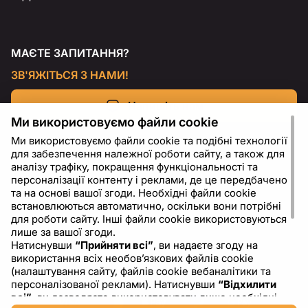
МАЄТЕ ЗАПИТАННЯ?
ЗВ'ЯЖІТЬСЯ З НАМИ!
Напишіть нам
Ми використовуємо файли cookie
Ми використовуємо файли cookie та подібні технології
для забезпечення належної роботи сайту, а також для
аналізу трафіку, покращення функціональності та
персоналізації контенту і реклами, де це передбачено
та на основі вашої згоди. Необхідні файли cookie
встановлюються автоматично, оскільки вони потрібні
для роботи сайту. Інші файли cookie використовуються
лише за вашої згоди.
Натиснувши
“Прийняти всі”
, ви надаєте згоду на
використання всіх необов’язкових файлів cookie
UA
USD - US Dollar ($)
(налаштування сайту, файлів cookie вебаналітики та
персоналізованої реклами). Натиснувши
“Відхилити
всі”
, ви дозволяєте використовувати лише необхідні