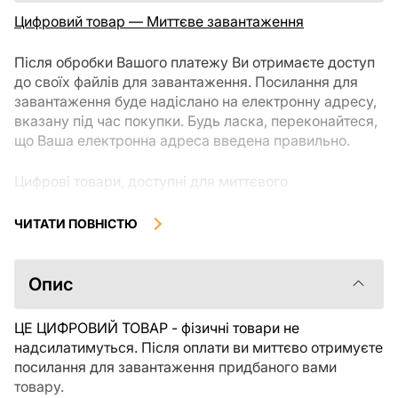
Цифровий товар — Миттєве завантаження
Після обробки Вашого платежу Ви отримаєте доступ
до своїх файлів для завантаження. Посилання для
завантаження буде надіслано на електронну адресу,
вказану під час покупки. Будь ласка, переконайтеся,
що Ваша електронна адреса введена правильно.
Цифрові товари, доступні для миттєвого
завантаження, не підлягають поверненню чи обміну
після їх завантаження. Рекомендуємо уважно
ЧИТАТИ ПОВНІСТЮ
ознайомитися з описом товару та задати всі
уточнюючі питання перед покупкою. Якщо у Вас
виникли проблеми із замовленням, будь ласка,
Опис
зв'яжіться безпосередньо з продавцем.
ЦЕ ЦИФРОВИЙ ТОВАР - фізичні товари не
надсилатимуться. Після оплати ви миттєво отримуєте
посилання для завантаження придбаного вами
товару.