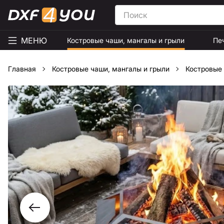
МЕНЮ
Костровые чаши, мангалы и грыли
Пе
Главная
Костровые чаши, мангалы и грыли
Костровые