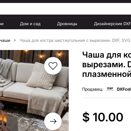
чи
Дом и сад
Дровницы
Дизайнерские DX
 чаши
Чаша для костра шестиугольная с вырезами. DXF, SVG
Чаша для к
вырезами. 
плазменной
Продавец:
DXFcol
$ 10.00