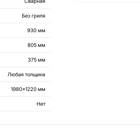
Сварная
кст, изображение,
в дизайн изделия.
Без гриля
чертеж изделия из
930 мм
вяжитесь с нами в
805 мм
375 мм
Любая толщина
1980x1220 мм
Нет