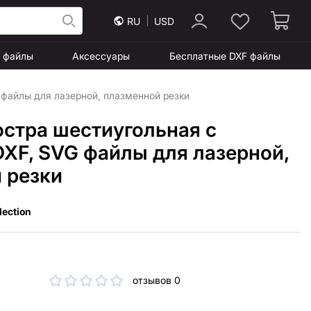
RU
USD
F файлы
Аксессуары
Бесплатные DXF файлы
 файлы для лазерной, плазменной резки
остра шестиугольная с
DXF, SVG файлы для лазерной,
 резки
lection
отзывов 0