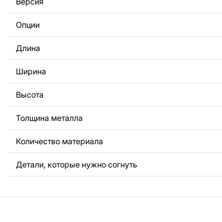
Версия
За дополнительную плату мы можем добавить любой те
логотип вашей компании или внести другие изменения 
Опции
Если вам нужно, чтобы мы выполнили индивидуальный 
металла для вас, пожалуйста, свяжитесь с нами.
Длина
Если у вас остались вопросы или вам нужна помощь, с
любое время, мы всегда готовы помочь.
Ширина
Высота
Толщина металла
Количество материала
Детали, которые нужно согнуть