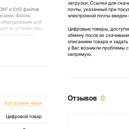
загрузки. Ссылки для скач
DXF и SVG файлов
почты, указанный при поку
резами. Файлы
электронной почты введен 
 оборудования для
других устройствах
Цифровые товары, доступны
использованием
обмену после их скачиван
r, SolidWorks или
описанием товара и задать
лов.
у Вас возникли проблемы с
напрямую.
 резки, вы сможете
ежи созданы с
ы вы могли
изделий как для
Отзывов
0
ючая продажу
Костровые чаши
дчеркиваем, что
ли
Цифровой товар