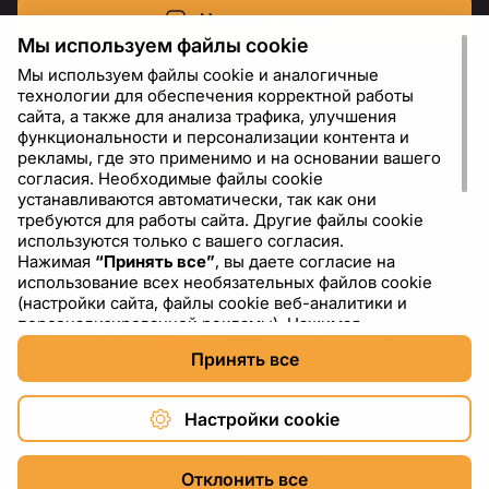
Напишите нам
Мы используем файлы cookie
Мы используем файлы cookie и аналогичные
технологии для обеспечения корректной работы
сайта, а также для анализа трафика, улучшения
функциональности и персонализации контента и
рекламы, где это применимо и на основании вашего
согласия. Необходимые файлы cookie
устанавливаются автоматически, так как они
требуются для работы сайта. Другие файлы cookie
используются только с вашего согласия.
Нажимая
“Принять все”
, вы даете согласие на
RU
USD - US Dollar ($)
использование всех необязательных файлов cookie
(настройки сайта, файлы cookie веб-аналитики и
персонализированной рекламы). Нажимая
“Отклонить все”
, вы разрешаете использовать только
Принять все
необходимые файлы cookie. Нажимая
“Настройки
cookie”
, вы можете выбрать, какие категории файлов
cookie разрешить или отключить. Вы можете
Настройки cookie
изменить или отозвать свое согласие в любое время
через ссылку “Настройки cookie” в нижней части
Copyright © 2026 DXF4YOU.
сайта. Подробнее об использовании файлов cookie,
Отклонить все