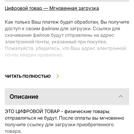
Цифровой товар — Мгновенная загрузка
Как только Ваш платеж будет обработан, Вы получите
доступ к своим файлам для загрузки. Ссылки для
скачивания файлов будут отправлены на адрес
электронной почты, указанный при покупке.
Пожалуйста, убедитесь, что Ваш адрес электронной
почты введен правильно.
Цифровые товары, доступные для мгновенной
загрузки, не подлежат возврату или обмену после их
ЧИТАТЬ ПОЛНОСТЬЮ
скачивания. Мы рекомендуем внимательно
ознакомиться с описанием товара и задать все
интересующие Вас вопросы перед покупкой. Если у
Описание
Вас возникли проблемы с заказом, пожалуйста,
свяжитесь с продавцом напрямую.
ЭТО ЦИФРОВОЙ ТОВАР - физические товары
отправляться не будут. После оплаты вы мгновенно
получите ссылку для загрузки приобретенного
товара.