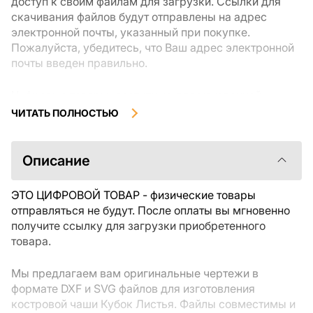
доступ к своим файлам для загрузки. Ссылки для
скачивания файлов будут отправлены на адрес
электронной почты, указанный при покупке.
Пожалуйста, убедитесь, что Ваш адрес электронной
почты введен правильно.
Цифровые товары, доступные для мгновенной
загрузки, не подлежат возврату или обмену после их
ЧИТАТЬ ПОЛНОСТЬЮ
скачивания. Мы рекомендуем внимательно
ознакомиться с описанием товара и задать все
интересующие Вас вопросы перед покупкой. Если у
Описание
Вас возникли проблемы с заказом, пожалуйста,
свяжитесь с продавцом напрямую.
ЭТО ЦИФРОВОЙ ТОВАР - физические товары
отправляться не будут. После оплаты вы мгновенно
получите ссылку для загрузки приобретенного
товара.
Мы предлагаем вам оригинальные чертежи в
формате DXF и SVG файлов для изготовления
костровой чаши Кубок Листья. Файлы совместимы и