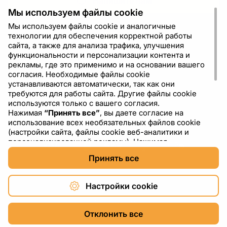
Напишите нам
Мы используем файлы cookie
Мы используем файлы cookie и аналогичные
технологии для обеспечения корректной работы
сайта, а также для анализа трафика, улучшения
функциональности и персонализации контента и
рекламы, где это применимо и на основании вашего
согласия. Необходимые файлы cookie
устанавливаются автоматически, так как они
требуются для работы сайта. Другие файлы cookie
используются только с вашего согласия.
Нажимая
“Принять все”
, вы даете согласие на
RU
USD - US Dollar ($)
использование всех необязательных файлов cookie
(настройки сайта, файлы cookie веб-аналитики и
персонализированной рекламы). Нажимая
“Отклонить все”
, вы разрешаете использовать только
Принять все
необходимые файлы cookie. Нажимая
“Настройки
cookie”
, вы можете выбрать, какие категории файлов
cookie разрешить или отключить. Вы можете
Настройки cookie
изменить или отозвать свое согласие в любое время
через ссылку “Настройки cookie” в нижней части
Copyright © 2026 DXF4YOU.
сайта. Подробнее об использовании файлов cookie,
Отклонить все
включая информацию о сторонних поставщиках, вы