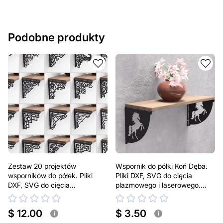
Podobne produkty
Zestaw 20 projektów
Wspornik do półki Koń Dęba.
wsporników do półek. Pliki
Pliki DXF, SVG do cięcia
DXF, SVG do cięcia
plazmowego i laserowego.
plazmowego i laserowego.
Uchwyt do półki
Uchwyt do półki
$ 12.00
$ 3.50
i
i