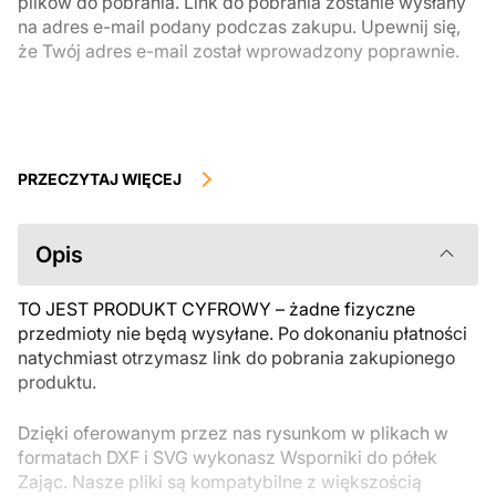
plików do pobrania. Link do pobrania zostanie wysłany
na adres e-mail podany podczas zakupu. Upewnij się,
że Twój adres e-mail został wprowadzony poprawnie.
Produkty cyfrowe, dostępne do natychmiastowego pobrania, nie
podlegają zwrotowi ani wymianie po ich pobraniu. Zalecamy
PRZECZYTAJ WIĘCEJ
uważnie zapoznać się z opisem produktu i zadać wszystkie pytania
przed zakupem. Jeśli masz jakiekolwiek problemy z zamówieniem,
skontaktuj się bezpośrednio ze sprzedawcą.
Opis
TO JEST PRODUKT CYFROWY – żadne fizyczne
przedmioty nie będą wysyłane. Po dokonaniu płatności
natychmiast otrzymasz link do pobrania zakupionego
produktu.
Dzięki oferowanym przez nas rysunkom w plikach w
formatach DXF i SVG wykonasz Wsporniki do półek
Zając. Nasze pliki są kompatybilne z większością