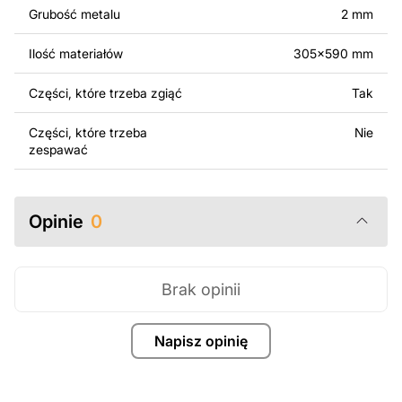
Grubość metalu
2 mm
Za dodatkową opłatą możemy dostosować projekt
poprzez dodanie tekstu, obrazów lub logo Twojej firmy
Ilość materiałów
305x590 mm
albo wprowadzenie innych modyfikacji według Twoich
potrzeb. Jeśli potrzebujesz indywidualnego projektu
Części, które trzeba zgiąć
Tak
metalowego produktu, skontaktuj się z nami.
Części, które trzeba
Nie
Jeśli masz jakiekolwiek pytania lub potrzebujesz
zespawać
pomocy, skontaktuj się z nami w dowolnym momencie –
zawsze chętnie pomożemy.
Opinie
0
Brak opinii
Napisz opinię