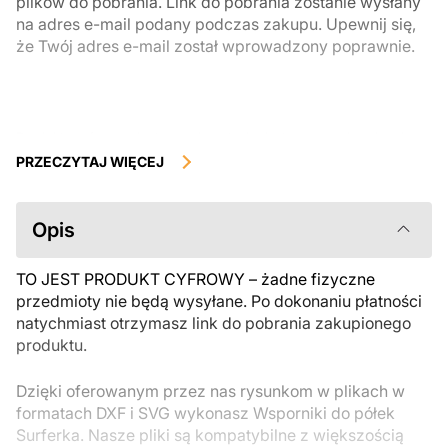
plików do pobrania. Link do pobrania zostanie wysłany
na adres e-mail podany podczas zakupu. Upewnij się,
że Twój adres e-mail został wprowadzony poprawnie.
Produkty cyfrowe, dostępne do natychmiastowego pobrania, nie
podlegają zwrotowi ani wymianie po ich pobraniu. Zalecamy
PRZECZYTAJ WIĘCEJ
uważnie zapoznać się z opisem produktu i zadać wszystkie pytania
przed zakupem. Jeśli masz jakiekolwiek problemy z zamówieniem,
skontaktuj się bezpośrednio ze sprzedawcą.
Opis
TO JEST PRODUKT CYFROWY – żadne fizyczne
przedmioty nie będą wysyłane. Po dokonaniu płatności
natychmiast otrzymasz link do pobrania zakupionego
produktu.
Dzięki oferowanym przez nas rysunkom w plikach w
formatach DXF i SVG wykonasz Wsporniki do półek
Surferka. Nasze pliki są kompatybilne z większością