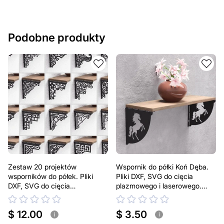
Podobne produkty
Zestaw 20 projektów
Wspornik do półki Koń Dęba.
wsporników do półek. Pliki
Pliki DXF, SVG do cięcia
DXF, SVG do cięcia
plazmowego i laserowego.
plazmowego i laserowego.
Uchwyt do półki
Uchwyt do półki
$ 12.00
$ 3.50
i
i