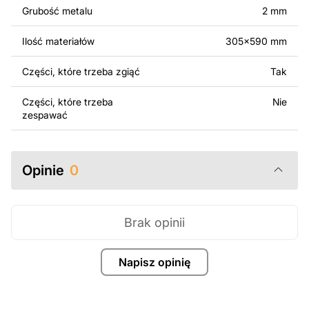
Grubość metalu
2 mm
Za dodatkową opłatą możemy dostosować projekt
poprzez dodanie tekstu, obrazów lub logo Twojej firmy
Ilość materiałów
305x590 mm
albo wprowadzenie innych modyfikacji według Twoich
potrzeb. Jeśli potrzebujesz indywidualnego projektu
Części, które trzeba zgiąć
Tak
metalowego produktu, skontaktuj się z nami.
Części, które trzeba
Nie
Jeśli masz jakiekolwiek pytania lub potrzebujesz
zespawać
pomocy, skontaktuj się z nami w dowolnym momencie –
zawsze chętnie pomożemy.
Opinie
0
Brak opinii
Napisz opinię