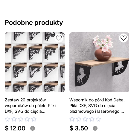
Podobne produkty
Zestaw 20 projektów
Wspornik do półki Koń Dęba.
wsporników do półek. Pliki
Pliki DXF, SVG do cięcia
DXF, SVG do cięcia
plazmowego i laserowego.
plazmowego i laserowego.
Uchwyt do półki
Uchwyt do półki
$ 12.00
$ 3.50
i
i