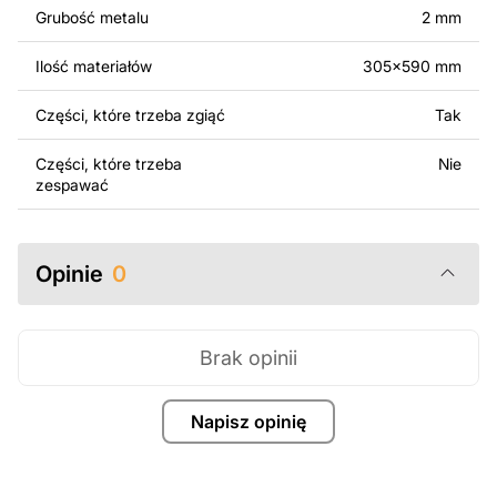
Grubość metalu
2 mm
Za dodatkową opłatą możemy dostosować projekt
poprzez dodanie tekstu, obrazów lub logo Twojej firmy
Ilość materiałów
305x590 mm
albo wprowadzenie innych modyfikacji według Twoich
potrzeb. Jeśli potrzebujesz indywidualnego projektu
Części, które trzeba zgiąć
Tak
metalowego produktu, skontaktuj się z nami.
Części, które trzeba
Nie
Jeśli masz jakiekolwiek pytania lub potrzebujesz
zespawać
pomocy, skontaktuj się z nami w dowolnym momencie –
zawsze chętnie pomożemy.
Opinie
0
Brak opinii
Napisz opinię