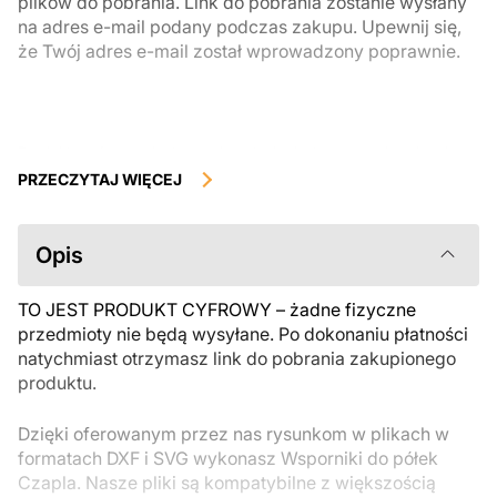
plików do pobrania. Link do pobrania zostanie wysłany
na adres e-mail podany podczas zakupu. Upewnij się,
że Twój adres e-mail został wprowadzony poprawnie.
Produkty cyfrowe, dostępne do natychmiastowego pobrania, nie
podlegają zwrotowi ani wymianie po ich pobraniu. Zalecamy
PRZECZYTAJ WIĘCEJ
uważnie zapoznać się z opisem produktu i zadać wszystkie pytania
przed zakupem. Jeśli masz jakiekolwiek problemy z zamówieniem,
skontaktuj się bezpośrednio ze sprzedawcą.
Opis
TO JEST PRODUKT CYFROWY – żadne fizyczne
przedmioty nie będą wysyłane. Po dokonaniu płatności
natychmiast otrzymasz link do pobrania zakupionego
produktu.
Dzięki oferowanym przez nas rysunkom w plikach w
formatach DXF i SVG wykonasz Wsporniki do półek
Czapla. Nasze pliki są kompatybilne z większością