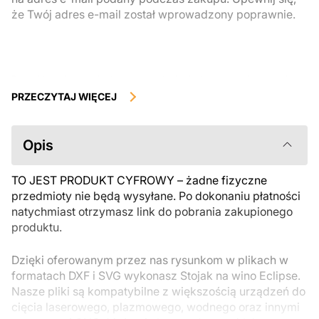
że Twój adres e-mail został wprowadzony poprawnie.
Produkty cyfrowe, dostępne do natychmiastowego pobrania, nie
podlegają zwrotowi ani wymianie po ich pobraniu. Zalecamy
PRZECZYTAJ WIĘCEJ
uważnie zapoznać się z opisem produktu i zadać wszystkie pytania
przed zakupem. Jeśli masz jakiekolwiek problemy z zamówieniem,
skontaktuj się bezpośrednio ze sprzedawcą.
Opis
TO JEST PRODUKT CYFROWY – żadne fizyczne
przedmioty nie będą wysyłane. Po dokonaniu płatności
natychmiast otrzymasz link do pobrania zakupionego
produktu.
Dzięki oferowanym przez nas rysunkom w plikach w
formatach DXF i SVG wykonasz Stojak na wino Eclipse.
Nasze pliki są kompatybilne z większością urządzeń do
cięcia laserowego, plazmowego, wodnego oraz innymi