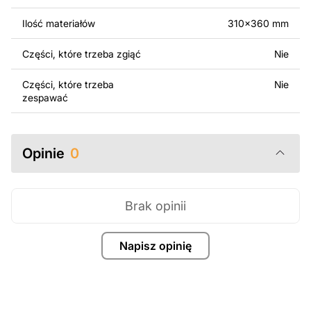
Za dodatkową opłatą możemy dostosować projekt
poprzez dodanie tekstu, obrazów lub logo Twojej firmy
Ilość materiałów
310x360 mm
albo wprowadzenie innych modyfikacji według Twoich
potrzeb. Jeśli potrzebujesz indywidualnego projektu
Części, które trzeba zgiąć
Nie
metalowego produktu, skontaktuj się z nami.
Części, które trzeba
Nie
Jeśli masz jakiekolwiek pytania lub potrzebujesz
zespawać
pomocy, skontaktuj się z nami w dowolnym momencie –
zawsze chętnie pomożemy.
Opinie
0
Brak opinii
Napisz opinię