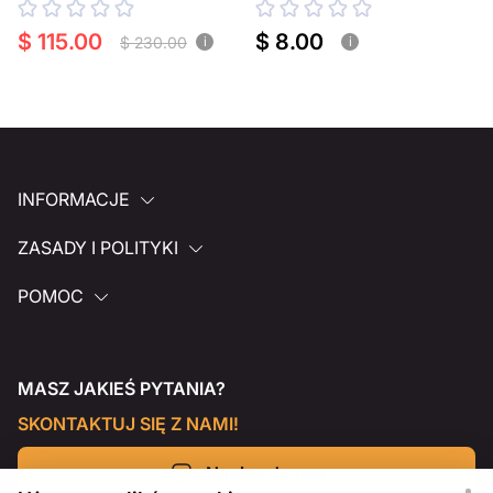
$ 115.00
$ 8.00
$ 230.00
i
i
INFORMACJE
ZASADY I POLITYKI
POMOC
MASZ JAKIEŚ PYTANIA?
SKONTAKTUJ SIĘ Z NAMI!
Napisz do nas