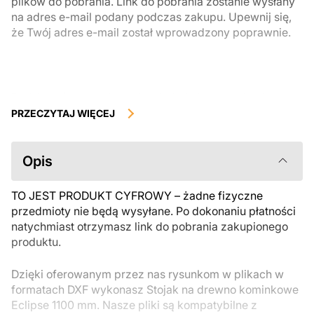
plików do pobrania. Link do pobrania zostanie wysłany
na adres e-mail podany podczas zakupu. Upewnij się,
że Twój adres e-mail został wprowadzony poprawnie.
Produkty cyfrowe, dostępne do natychmiastowego pobrania, nie
podlegają zwrotowi ani wymianie po ich pobraniu. Zalecamy
PRZECZYTAJ WIĘCEJ
uważnie zapoznać się z opisem produktu i zadać wszystkie pytania
przed zakupem. Jeśli masz jakiekolwiek problemy z zamówieniem,
skontaktuj się bezpośrednio ze sprzedawcą.
Opis
TO JEST PRODUKT CYFROWY – żadne fizyczne
przedmioty nie będą wysyłane. Po dokonaniu płatności
natychmiast otrzymasz link do pobrania zakupionego
produktu.
Dzięki oferowanym przez nas rysunkom w plikach w
formatach DXF wykonasz Stojak na drewno kominkowe
Eclipse 1100 mm. Nasze pliki są kompatybilne z