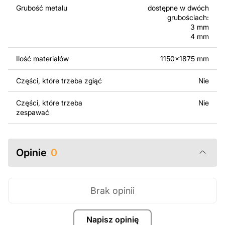
surowo zabronione.
Grubość metalu
dostępne w dwóch
grubościach:
Za dodatkową opłatą możemy dostosować projekt
3 mm
poprzez dodanie tekstu, obrazów lub logo Twojej firmy
4 mm
albo wprowadzenie innych modyfikacji według Twoich
potrzeb. Jeśli potrzebujesz indywidualnego projektu
Ilość materiałów
1150x1875 mm
metalowego produktu, skontaktuj się z nami.
Części, które trzeba zgiąć
Nie
Jeśli masz jakiekolwiek pytania lub potrzebujesz
Części, które trzeba
Nie
pomocy, skontaktuj się z nami w dowolnym momencie –
zespawać
zawsze chętnie pomożemy.
Opinie
0
Brak opinii
Napisz opinię