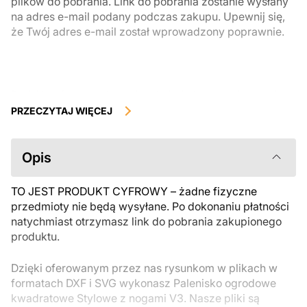
plików do pobrania. Link do pobrania zostanie wysłany
na adres e-mail podany podczas zakupu. Upewnij się,
że Twój adres e-mail został wprowadzony poprawnie.
Produkty cyfrowe, dostępne do natychmiastowego pobrania, nie
podlegają zwrotowi ani wymianie po ich pobraniu. Zalecamy
PRZECZYTAJ WIĘCEJ
uważnie zapoznać się z opisem produktu i zadać wszystkie pytania
przed zakupem. Jeśli masz jakiekolwiek problemy z zamówieniem,
skontaktuj się bezpośrednio ze sprzedawcą.
Opis
TO JEST PRODUKT CYFROWY – żadne fizyczne
przedmioty nie będą wysyłane. Po dokonaniu płatności
natychmiast otrzymasz link do pobrania zakupionego
produktu.
Dzięki oferowanym przez nas rysunkom w plikach w
formatach DXF i SVG wykonasz Palenisko ogrodowe
kwadratowe Stylowe z nogami V3. Nasze pliki są