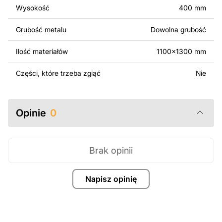
surowo zabronione.
Wysokość
400 mm
Za dodatkową opłatą możemy dostosować projekt
Grubość metalu
Dowolna grubość
poprzez dodanie tekstu, obrazów lub logo Twojej firmy
albo wprowadzenie innych modyfikacji według Twoich
Ilość materiałów
1100x1300 mm
potrzeb. Jeśli potrzebujesz indywidualnego projektu
metalowego produktu, skontaktuj się z nami.
Części, które trzeba zgiąć
Nie
Jeśli masz jakiekolwiek pytania lub potrzebujesz
pomocy, skontaktuj się z nami w dowolnym momencie –
Opinie
0
zawsze chętnie pomożemy.
Brak opinii
Napisz opinię