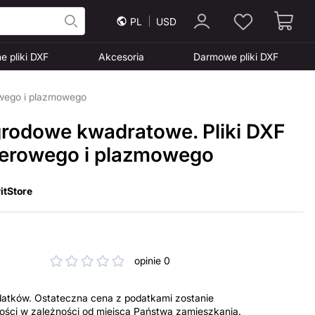
PL
USD
e pliki DXF
Akcesoria
Darmowe pliki DXF
owego i plazmowego
grodowe kwadratowe. Pliki DXF
aserowego i plazmowego
itStore
opinie 0
datków. Ostateczna cena z podatkami zostanie
tności w zależności od miejsca Państwa zamieszkania.