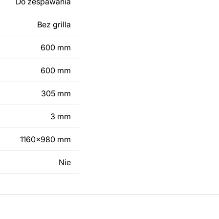
Do zespawania
 modyfikacji według
ktu metalowego
Bez grilla
600 mm
skontaktuj się z nami
600 mm
305 mm
3 mm
1160x980 mm
Nie