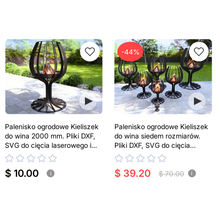
-44%
Palenisko ogrodowe Kieliszek
Palenisko ogrodowe Kieliszek
do wina 2000 mm. Pliki DXF,
do wina siedem rozmiarów.
SVG do cięcia laserowego i
Pliki DXF, SVG do cięcia
plazmowego
laserowego i plazmowego
$ 10.00
$ 39.20
$ 70.00
i
i