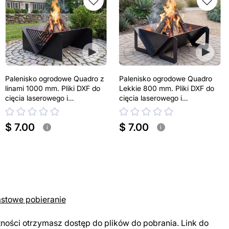
Palenisko ogrodowe Quadro z
Palenisko ogrodowe Quadro
linami 1000 mm. Pliki DXF do
Lekkie 800 mm. Pliki DXF do
cięcia laserowego i
cięcia laserowego i
plazmowego
plazmowego
$ 7.00
$ 7.00
i
i
astowe pobieranie
tności otrzymasz dostęp do plików do pobrania. Link do