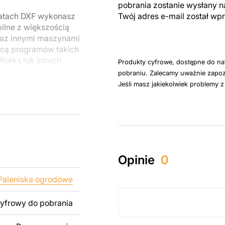
pobrania zostanie wysłany n
matach DXF wykonasz
Twój adres e-mail został w
ilne z większością
raz innymi maszynami
cą programów takich
dWorks lub innych
Produkty cyfrowe, dostępne do na
pobraniu. Zalecamy uważnie zapoz
Jeśli masz jakiekolwiek problemy 
u do cięcia
 blachy. Rysunki
 łatwym montażu, aby
któw zarówno do
Opinie
0
ży produktów
pamiętać, że
Paleniska ogrodowe
kowanych plików jest
cyfrowy do pobrania
 dodanie tekstu,