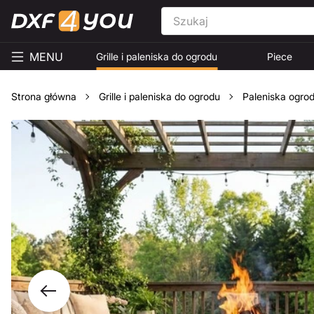
MENU
Grille i paleniska do ogrodu
Piece
Strona główna
Grille i paleniska do ogrodu
Paleniska ogro