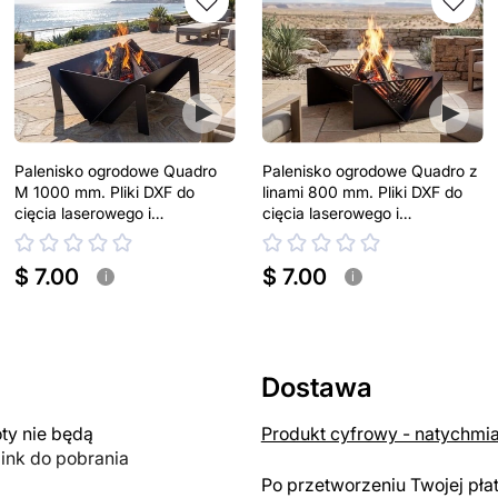
Palenisko ogrodowe Quadro
Palenisko ogrodowe Quadro z
M 1000 mm. Pliki DXF do
linami 800 mm. Pliki DXF do
cięcia laserowego i
cięcia laserowego i
plazmowego
plazmowego
$ 7.00
$ 7.00
i
i
Dostawa
y nie będą
Produkt cyfrowy - natychmi
link do pobrania
Po przetworzeniu Twojej pła