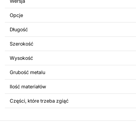
Wersja
obrazów lub logo Twojej firmy albo wprowadzenie innych
Twoich potrzeb. Jeśli potrzebujesz indywidualnego proje
Opcje
produktu, skontaktuj się z nami.
Długość
Jeśli masz jakiekolwiek pytania lub potrzebujesz pomocy, 
w dowolnym momencie – zawsze chętnie pomożemy.
Szerokość
Wysokość
Grubość metalu
Ilość materiałów
Części, które trzeba zgiąć