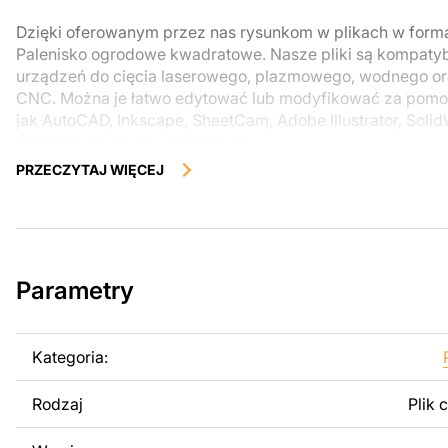
Dzięki oferowanym przez nas rysunkom w plikach w for
Palenisko ogrodowe kwadratowe. Nasze pliki są kompatyb
urządzeń do cięcia laserowego, plazmowego, wodnego o
CNC. Można je łatwo edytować lub modyfikować za pomo
jak AutoCAD, Inkscape, SheetCam, Adobe Illustrator, Soli
narzędzi do edycji wektorowej.
PRZECZYTAJ WIĘCEJ
Korzystając z tych plików możesz przy pomocy przyrzaąd
samodzielnie stworzyć wysokiej jakości produkt z kawałka
zostały zaprojektowane z myślą o nowoczesnej estetyce i
można było cieszyć się pracą nad swoim projektem.
Parametry
Można używać tych plików do tworzenia gotowych produ
użytku osobistego, jak i komercyjnego, w tym do sprzeda
wykonanych na podstawie tych projektów. Należy jednak 
Kategoria:
odsprzedaż lub udostępnianie oryginalnych bądź zmodyfi
surowo zabronione.
Rodzaj
Plik 
Za dodatkową opłatą możemy dostosować projekt poprzez