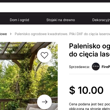
Dom i ogród
Stojaki na drewno
Dekoracyjn
dowe
Palenisko ogrodowe kwadratowe. Pliki DXF do cięcia laser
Palenisko o
do cięcia l
Sprzedawca:
FireP
$ 10.00
Cena podana jest bez po
obliczona na stronie pła