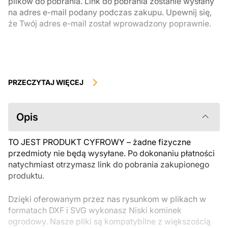
plików do pobrania. Link do pobrania zostanie wysłany
na adres e-mail podany podczas zakupu. Upewnij się,
że Twój adres e-mail został wprowadzony poprawnie.
Produkty cyfrowe, dostępne do natychmiastowego pobrania, nie
podlegają zwrotowi ani wymianie po ich pobraniu. Zalecamy
PRZECZYTAJ WIĘCEJ
uważnie zapoznać się z opisem produktu i zadać wszystkie pytania
przed zakupem. Jeśli masz jakiekolwiek problemy z zamówieniem,
skontaktuj się bezpośrednio ze sprzedawcą.
Opis
TO JEST PRODUKT CYFROWY – żadne fizyczne
przedmioty nie będą wysyłane. Po dokonaniu płatności
natychmiast otrzymasz link do pobrania zakupionego
produktu.
Dzięki oferowanym przez nas rysunkom w plikach w
formatach DXF i SVG wykonasz Niski kominek
ogrodowy. Nasze pliki są kompatybilne z większością