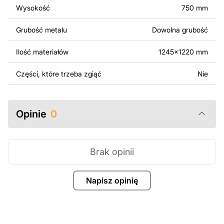
Wysokość
750 mm
Za dodatkową opłatą możemy dostosować projekt
poprzez dodanie tekstu, obrazów lub logo Twojej firmy
Grubość metalu
Dowolna grubość
albo wprowadzenie innych modyfikacji według Twoich
potrzeb. Jeśli potrzebujesz indywidualnego projektu
Ilość materiałów
1245x1220 mm
metalowego produktu, skontaktuj się z nami.
Części, które trzeba zgiąć
Nie
Jeśli masz jakiekolwiek pytania lub potrzebujesz
pomocy, skontaktuj się z nami w dowolnym momencie –
zawsze chętnie pomożemy.
Opinie
0
Brak opinii
Napisz opinię