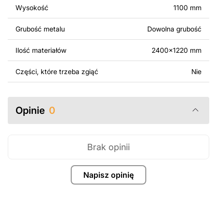
Wysokość
1100 mm
Za dodatkową opłatą możemy dostosować projekt
poprzez dodanie tekstu, obrazów lub logo Twojej firmy
Grubość metalu
Dowolna grubość
albo wprowadzenie innych modyfikacji według Twoich
potrzeb. Jeśli potrzebujesz indywidualnego projektu
Ilość materiałów
2400x1220 mm
metalowego produktu, skontaktuj się z nami.
Części, które trzeba zgiąć
Nie
Jeśli masz jakiekolwiek pytania lub potrzebujesz
pomocy, skontaktuj się z nami w dowolnym momencie –
zawsze chętnie pomożemy.
Opinie
0
Brak opinii
Napisz opinię