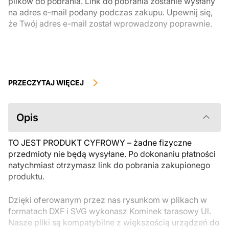
plików do pobrania. Link do pobrania zostanie wysłany
na adres e-mail podany podczas zakupu. Upewnij się,
że Twój adres e-mail został wprowadzony poprawnie.
Produkty cyfrowe, dostępne do natychmiastowego pobrania, nie
podlegają zwrotowi ani wymianie po ich pobraniu. Zalecamy
PRZECZYTAJ WIĘCEJ
uważnie zapoznać się z opisem produktu i zadać wszystkie pytania
przed zakupem. Jeśli masz jakiekolwiek problemy z zamówieniem,
skontaktuj się bezpośrednio ze sprzedawcą.
Opis
TO JEST PRODUKT CYFROWY – żadne fizyczne
przedmioty nie będą wysyłane. Po dokonaniu płatności
natychmiast otrzymasz link do pobrania zakupionego
produktu.
Dzięki oferowanym przez nas rysunkom w plikach w
formatach DXF i SVG wykonasz Kominek tarasowy Ul.
Nasze pliki są kompatybilne z większością urządzeń do